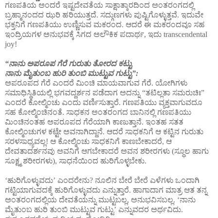
ಗಣಪತಿಯ ಅಂದರೆ ಇಷ್ಟದೇವತೆಯ ಸಾಕ್ಷಾತ್ಕಾರದಿಂದ ಅಂತರಂಗದಲ್ಲಿ
ಬ್ರಹ್ಮಾನಂದದ ಝರಿ ಹರಿಯುತ್ತದೆ. ಸದ್ಗುಣಗಳು ಪುಷ್ಟಿಗೊಳ್ಳುತ್ತವೆ. ಇದುವೇ
ಭಕ್ತನಿಗೆ ಗಣಪತಿಯು ಉಣ್ಣಿಸುವ ಮಕರಂದ. ಆದರೆ ಈ ಮಕರಂದವೂ ಸಹ
ಇಂದ್ರಿಯಗಳ ಅನುಭವಕ್ಕೆ ಸಿಗದ ಅಲೌಕಿಕ ಪದಾರ್ಥ, ಇದು transcendental
joy!
“ನಾನು ಅಪರೂಪ ಗೆರೆ ಗುರುತು ತೋರದ ಕಟ್ಟು
ನಾನು ಮೈತುಂಬ ಹುರಿ ತುಂಬಿ ಮುಟ್ಟುವ ಗುಟ್ಟು”:
ಅಪರೂಪದ ಗೆರೆ ಎಂದರೆ ಮಿಂಚಿ ಮಾಯವಾಗುವ ಗೆರೆ. ಯೋಗಿಗಳು
ಸಮಾಧಿಸ್ಥಿತಿಯಲ್ಲಿ ಭಗವದ್ದರ್ಶನ ಪಡೆದಾಗ ಅದನ್ನು “ತಟಿಲ್ಲತಾ ಸಮರುಚಿಃ”
ಎಂದರೆ ಕೋಲ್ಮಿಂಚು ಎಂದು ವರ್ಣಿಸುತ್ತಾರೆ. ಗಣಪತಿಯು ವ್ಯಕ್ತವಾಗುವದೂ
ಸಹ ಕೋಲ್ಮಿಂಚಿನಂತೆ. ಸಾಧಕನ ಅಂತರಂಗದ ಬಾನಿನಲ್ಲಿ ಗಣಪತಿಯು
ಮಿಂಚಿನಂತಹ ಅಪರೂಪದ ಗೆರೆಯಾಗಿ ಕಾಣುತ್ತಾನೆ. ಇಂತಹ ಸತತ
ಕೋಲ್ಮಿಂಚುಗಳ ಕಟ್ಟೇ ಅವನಾಗಿದ್ದಾನೆ. ಆದರೆ ಸಾಧಕನಿಗೆ ಆ ಕಟ್ಟಿನ ಗುರುತು
ಸರಳಸಾಧ್ಯವಲ್ಲ! ಆ ಕೋಲ್ಮಿಂಚು ಸಾಧಕನಿಗೆ ಕಾಣಬೇಕಾದರೆ, ಆ
ದೇವತಾದರ್ಶನವು ಅವನಿಗೆ ಆಗಬೇಕಾದರೆ ಅವನ ಶರೀರಗಳು (ಸ್ಥೂಲ ಹಾಗು
ಸೂಕ್ಷ್ಮ ಶರೀರಗಳು), ಸಾಧನೆಯಿಂದ ಹುರಿಗೊಳ್ಳಬೇಕು.
‘ಹುರಿಗೊಳ್ಳುವದು’ ಎಂದರೇನು? ನೂಲಿನ ಬೇರೆ ಬೇರೆ ಎಳೆಗಳು ಒಂದಾಗಿ
ಗಟ್ಟಿಯಾಗುವದಕ್ಕೆ ಹುರಿಗೊಳ್ಳುವದು ಎನ್ನುತ್ತಾರೆ. ಹಾಗಾದಾಗ ಮಾತ್ರ ಆತ ತನ್ನ
ಅಂತರಂಗದಲ್ಲಿಯ ದೇವತೆಯನ್ನು ಮುಟ್ಟಬಲ್ಲ, ಅನುಭವಿಸಬಲ್ಲ. ‘ನಾನು
ಮೈತುಂಬ ಹುರಿ ತುಂಬಿ ಮುಟ್ಟುವ ಗುಟ್ಟು’ ಎನ್ನುವದರ ಅರ್ಥವಿದು.