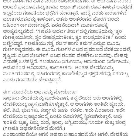
ಆರು ಪಾತಳಿಗಳು ಹಾಗು ಎಂಟು ಕೋನಬಿಂದುಗಳು. ಈ ಆರು ಹಾಗು ಎಂಟರ
ಅಂದರೆ ಘನರೂಪವನ್ನು ತಾಳುವ ಅರ್ಥಾತ್ ಮೂರ್ತರೂಪ ತಾಳುವ ಅವಶ್ಯಕತೆ
ಇಲ್ಲವೆಂದು ಗಣಪತಿಯು ಭಕ್ತನಿಗೆ ಹೇಳುತ್ತಾನೆ. ಇದಕ್ಕೆ ಎರಡು ಕಾರಣಗಳಿವೆ.
ಮೂರ್ತರೂಪವನ್ನು ತಾಳಿದಾಗ, ಆತನು ಅಂತರಂಗದ ಹೊರಗೆ ಬಂದು
ಬಹಿರಂಗನಾಗಬೇಕಾಗುತ್ತದೆ. ಎರಡನೆಯದಾಗಿ ಮೂರ್ತರೂಪಕ್ಕೆ
ಅಂತ್ಯವೆನ್ನುವದಿದೆ. ‘ಗಣಪತಿ ಅಥರ್ವ ಶೀರ್ಷ’ದಲ್ಲಿ ಗಣಪತಿಯನ್ನು ‘ತ್ವಂ
ಗುಣತ್ರಯಾತೀತಃ, ತ್ವಂ ದೇಹತ್ರಯಾತೀತಃ, ತ್ವಂ ಕಾಲತ್ರಯಾತೀತ:’ ಎಂದು
ಬಣ್ಣಿಸಿದ್ದಾರೆ. ಗಣಪತಿಯು ಸತ್ವ, ರಜಸ್ ಹಾಗು ತಮಸ್ ಎನ್ನುವ ಮೂರು
ಗುಣಗಳಿಲ್ಲದವನು. ಈ ಮೂರು ಗುಣಗಳ ವಿವಿಧ ಪ್ರಮಾಣದ ಬೆರಕೆಯಿಂದಲೆ,
ಸೃಷ್ಟಿಯ ವಿವಿಧ ಜೀವಿಗಳಿಗೆ ವಿವಿಧ ರೂಪದ ದೇಹಗಳು ಬರುವವು. ದೇಹವು
ವಿನಾಶಕ್ಕೆ ಒಳಪಟ್ಟಿದೆ. ಗಣಪತಿಯು ನಿರ್ಗುಣನು, ಆದುದರಿಂದ ನಿರ್ದೇಹಿಯು,
ಆದುದರಿಂದ ಅವಿನಾಶನು, ಕಾಲಾತೀತನು. ಅಂತಹ ದೇವತೆಯನ್ನು
ಮೂರ್ತರೂಪದಲ್ಲಿ, ಬಹಿರಂಗದಲ್ಲಿ ಕಾಣಬೇಕೆನ್ನುವ ಭಕ್ತನ ಹಠವು ಸರಿಯಲ್ಲ
ಎಂದು ಗಣಪತಿಯು ಹೇಳುತ್ತಿದ್ದಾನೆ.
ಈಗ ಮೂರನೆಯ ಅರ್ಥವನ್ನು ನೋಡೋಣ:
ಸಾಧಕನು ದೇವತೆಯನ್ನು ಪೂಜಿಸುವಾಗ, ತನ್ನ ದೇಹದ ಆರು ಅಂಗಗಳಲ್ಲಿ
ದೇವತೆಯನ್ನು ನ್ಯಾಸ ಮಾಡಿಕೊಳ್ಳುತ್ತಾನೆ. ಆ ಅಂಗಗಳು ಇಂತಿವೆ: ಹೃದಯ,
ತಲೆ, ಶಿಖೆ, ಭುಜಗಳು, ಕಣ್ಣುಗಳು ಹಾಗು ಕರತಲ. ಇದು ಪಿಂಡಾಂಡ. ಇದೇ
ದೇವತೆಯು ಬ್ರಹ್ಮಾಂಡದಲ್ಲಿ ಎಂಟು ರೂಪಗಳಲ್ಲಿ ಸ್ಥಿತನಾಗಿರುತ್ತಾನೆ. ಅವು
ಇಂತಿವೆ: ಬ್ರಹ್ಮ, ವಿಷ್ಣು, ರುದ್ರ, ಇಂದ್ರ, ಅಗ್ನಿ,ವಾಯು, ಸೂರ್ಯ ಮತ್ತು ಚಂದ್ರ
(ಗಣಪತಿ-ಅಥರ್ವಶೀರ್ಷದ ಮೇರೆಗೆ.)
ಪಿಂಡಾಂಡದಲ್ಲಿಯೇ ಆಗಲಿ ಅಥವಾ ಬ್ರಹ್ಮಾಂಡದಲ್ಲಿಯೇ ಆಗಲಿ, ದೇವತೆಯ