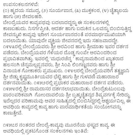
ಉಪಸಂಕಲನಗಳಿವೆ:
(೧) ಹೃದಯ ಸಮುದ್ರ, (೨) ಸೂರ್ಯಪಾನ, (೩) ಮುಕ್ತಕಂಠ, (೪) ಚೈತ್ಯಾಲಯ
ಹಾಗು (೫) ಜೀವಲಹರಿ.
ಬೇಂದ್ರೆಯವರ ಕಾವ್ಯಪಥವು ಬದಲಾದದ್ದನ್ನು ಈ ಸಂಕಲನಗಳಲ್ಲಿ
ಕಾಣಬಹುದು. ನಿಸರ್ಗಪ್ರೀತಿ, ಆದರ್ಶ ಹಾಗು ಬದುಕಿನ ಒಲವನ್ನು ಬಿಂಬಿಸುತ್ತಿದ್ದ
ಜೀವನ್ಮುಖಿ ಕಾವ್ಯವು ಇದೀಗ ಸೂರ್ಯಪಾನದಂತೆ ಪರಮಾರ್ಥಮುಖಿಯಾಗಿ
ಬದಲಾಯಿತು. ಯಾವುದೇ ವ್ಯಕ್ತಿಯ ಜೀವನದಲ್ಲಿ ಇದು ಸಹಜವಾದದ್ದೇ.
೧೯೪೩ರಲ್ಲಿ ಬೇಂದ್ರೆಯವರು ಶ್ರೀ ಅರವಿಂದ ಹಾಗು ಶ್ರೀಮಾತಾ ಇವರ ದರ್ಶನ
ಪಡೆದರು. ಬೇಂದ್ರೆಯವರ ಗೆಳೆಯರ ದೊಡ್ಡ ಗುಂಪೇ ಅರವಿಂದರಿಂದ
ಪ್ರಭಾವಿತವಾಗಿತ್ತು. ಇವರಲ್ಲಿ ‘ಮಧುರಚೆನ್ನ ’ ಕಾವ್ಯನಾಮದಿಂದ ಖ್ಯಾತರಾದ
ಹಲಸಂಗಿ ಚೆನ್ನಮಲ್ಲಪ್ಪನವರು, ಶ್ರೀ ಸಿಂಪಿ ಲಿಂಗಣ್ಣನವರು ಹಾಗು ಶ್ರೀ
ವಿನಾಯಕ ಗೋಕಾಕರು ಪ್ರಮುಖರು. ೧೯೪೮ರಲ್ಲಿ ಬೇಂದ್ರೆಯವರಿಗೆ ತತ್ವಜ್ಞಾನಿ
ಶ್ರೀ ಜಿಡ್ಡು ಕೃಷ್ಣಮೂರ್ತಿಯವರ ಭೆಟ್ಟಿ ಹಾಗು ಶ್ರೀ ಗುಳವಣಿ ಮಹಾರಾಜರ
ದರ್ಶನವಾಯಿತು. ೧೯೫೨ರಲ್ಲಿ ಪ್ರಭಾಕರ ಮಹಾರಾಜರ ದರ್ಶನ ಪಡೆದರು.
೧೯೫೪ರಲ್ಲಿ ಶ್ರೀ ರಾಮದಾಸರ ದರ್ಶನಲಾಭವಾಯಿತು. ಬೇಂದ್ರೆಕುಟುಂಬವು
ಪಾರಂಪರಿಕವಾಗಿ ಗೋಂದಾವಲಿಯ ಶ್ರೀ ಬ್ರಹ್ಮಚೈತನ್ಯರ ಶಿಷ್ಯವರ್ಗಕ್ಕೆ ಸೇರಿದ್ದು.
ಇದೆಲ್ಲದರ ಪರಿಣಾಮವು ಅವರ ಸಾಹಿತ್ಯದಲ್ಲಿ ಬಿಂಬಿಸಿದ್ದರಲ್ಲಿ ಆಶ್ಚರ್ಯವಿಲ್ಲ. ಈ
ಅವಧಿಯ ಕಾವ್ಯದಲ್ಲಿ ಕಾವ್ಯ ಹಾಗು ಪಾರಮಾರ್ಥಿಕತೆಯ ಸಂಯೋಗವನ್ನು
ಕಾಣುತ್ತೇವೆ.
೧೯೫೭ರ ನಂತರದ ಬೇಂದ್ರೆ-ಕಾವ್ಯವು ಮೂರನೆಯ ಘಟ್ಟದ ಕಾವ್ಯ. ಈ
ಅವಧಿಯಲ್ಲಿ ಪ್ರಕಟಗೊಂಡ ಸಂಕಲನಗಳು ಇಂತಿವೆ: