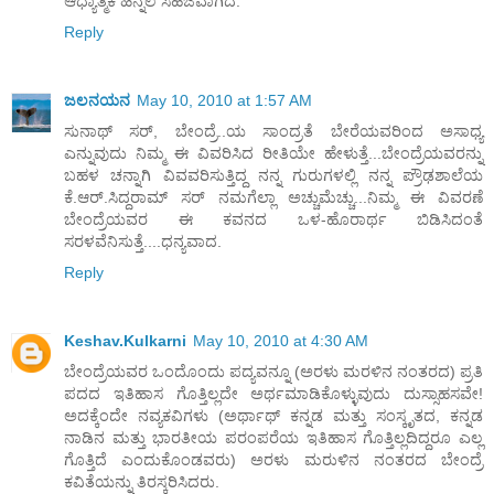
ಆಧ್ಯಾತ್ಮಿಕ ಹಿನ್ನೆಲೆ ಸಹಜವಾಗಿದೆ.
Reply
ಜಲನಯನ
May 10, 2010 at 1:57 AM
ಸುನಾಥ್ ಸರ್, ಬೇಂದ್ರೆ..ಯ ಸಾಂದ್ರತೆ ಬೇರೆಯವರಿಂದ ಅಸಾಧ್ಯ
ಎನ್ನುವುದು ನಿಮ್ಮ ಈ ವಿವರಿಸಿದ ರೀತಿಯೇ ಹೇಳುತ್ತೆ...ಬೇಂದ್ರೆಯವರನ್ನು
ಬಹಳ ಚನ್ನಾಗಿ ವಿವವರಿಸುತ್ತಿದ್ದ ನನ್ನ ಗುರುಗಳಲ್ಲಿ ನನ್ನ ಪ್ರೌಢಶಾಲೆಯ
ಕೆ.ಆರ್.ಸಿದ್ದರಾಮ್ ಸರ್ ನಮಗೆಲ್ಲಾ ಅಚ್ಚುಮೆಚ್ಚು...ನಿಮ್ಮ ಈ ವಿವರಣೆ
ಬೇಂದ್ರೆಯವರ ಈ ಕವನದ ಒಳ-ಹೊರಾರ್ಥ ಬಿಡಿಸಿದಂತೆ
ಸರಳವೆನಿಸುತ್ತೆ....ಧನ್ಯವಾದ.
Reply
Keshav.Kulkarni
May 10, 2010 at 4:30 AM
ಬೇಂದ್ರೆಯವರ ಒಂದೊಂದು ಪದ್ಯವನ್ನೂ (ಅರಳು ಮರಳಿನ ನಂತರದ) ಪ್ರತಿ
ಪದದ ಇತಿಹಾಸ ಗೊತ್ತಿಲ್ಲದೇ ಅರ್ಥಮಾಡಿಕೊಳ್ಳುವುದು ದುಸ್ಸಾಹಸವೇ!
ಅದಕ್ಕೆಂದೇ ನವ್ಯಕವಿಗಳು (ಅರ್ಥಾಥ್ ಕನ್ನಡ ಮತ್ತು ಸಂಸ್ಕೃತದ, ಕನ್ನಡ
ನಾಡಿನ ಮತ್ತು ಭಾರತೀಯ ಪರಂಪರೆಯ ಇತಿಹಾಸ ಗೊತ್ತಿಲ್ಲದಿದ್ದರೂ ಎಲ್ಲ
ಗೊತ್ತಿದೆ ಎಂದುಕೊಂಡವರು) ಅರಳು ಮರುಳಿನ ನಂತರದ ಬೇಂದ್ರೆ
ಕವಿತೆಯನ್ನು ತಿರಸ್ಕರಿಸಿದರು.