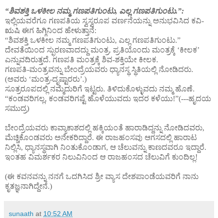
“ಶಿವಶಕ್ತಿ ಒಳಕೀಲ ನಮ್ಮ ಗಣಪತಿಗುಂಟು, ಎಲ್ಲ ಗಣಪತಿಗುಂಟು.”:
ಇಲ್ಲಿಯವರೆಗೂ ಗಣಪತಿಯ ಸ್ವಸ್ವರೂಪ ವರ್ಣನೆಯನ್ನು ಅನುಭವಿಸಿದ ಕವಿ-
ಋಷಿ ಈಗ ಹಿಗ್ಗಿನಿಂದ ಹೇಳುತ್ತಾನೆ:
“ಶಿವಶಕ್ತಿ ಒಳಕೀಲ ನಮ್ಮ ಗಣಪತಿಗುಂಟು, ಎಲ್ಲ ಗಣಪತಿಗುಂಟು.”
ದೇವತೆಯಿಂದ ಸ್ಫುರಣವಾದದ್ದು ಮಂತ್ರ. ಪ್ರತಿಯೊಂದು ಮಂತ್ರಕ್ಕೆ ‘ಕೀಲಕ’
ಎನ್ನುವದಿರುತ್ತದೆ. ಗಣಪತಿ ಮಂತ್ರಕ್ಕೆ ಶಿವ-ಶಕ್ತಿಯೇ ಕೀಲಕ.
ಗಣಪತಿ-ಮಂತ್ರವನ್ನು ಬೇಂದ್ರೆಯವರು ಧ್ಯಾನಸ್ಥ ಸ್ಥಿತಿಯಲ್ಲಿ ನೋಡಿದರು.
(ಅವರು ‘ಮಂತ್ರ-ದೃಷ್ಟಾರರು’.)
ಸೂತ್ರರೂಪದಲ್ಲಿ ನಮ್ಮೆದುರಿಗೆ ಇಟ್ಟರು. ತಿಳಿದುಕೊಳ್ಳುವದು ನಮ್ಮ ಹೊಣೆ.
“ಕಂಡವರಿಗಲ್ಲ, ಕಂಡವರಿಗಷ್ಟೆ ಹೊಳೆಯುವದು ಇದರ ಕಳೆಯು!”(---ಹೃದಯ
ಸಮುದ್ರ)
ಬೇಂದ್ರೆಯವರು ಕಾವ್ಯಾಕಾಶದಲ್ಲಿ ಹಕ್ಕಿಯಂತೆ ಹಾರಾಡಿದ್ದನ್ನು ನೋಡಿದವರು,
ಮೆಚ್ಚಿಕೊಂಡವರು ಅನೇಕರಿದ್ದಾರೆ. ಈ ರಾಜಹಂಸವು ಆಗಸದಲ್ಲಿ ಹಾರಾಟ
ನಿಲ್ಲಿಸಿ, ಧ್ಯಾನಸ್ಥವಾಗಿ ನಿಂತುಕೊಂಡಾಗ, ಆ ಚೆಲುವನ್ನು ಕಾಣದವರೂ ಇದ್ದಾರೆ.
ಇಂತಹ ವಿಮರ್ಶಕರ ನಿಲುವಿನಿಂದ ಆ ರಾಜಹಂಸದ ಚೆಲುವಿಗೆ ಕುಂದಿಲ್ಲ!
(ಈ ಕವನವನ್ನು ನನಗೆ ಒದಗಿಸಿದ ಶ್ರೀ ವ್ಯಾಸ ದೇಶಪಾಂಡೆಯವರಿಗೆ ನಾನು
ಕೃತಜ್ಞನಾಗಿದ್ದೇನೆ.)
sunaath
at
10:52 AM