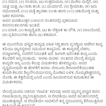
(೧) ನಮನ, (೨) ಸಂಚಯ, (೩) ಉತ್ತರಾಯಣ, (೪) ಮುಗಿಲ ಮಲ್ಲಿಗೆ, (೫)
ಯಕ್ಷ ಯಕ್ಷಿ, (೬) ನಾಕು ತಂತಿ, (೭) ಮರ್ಯಾದೆ, (೮) ಶ್ರೀಮಾತಾ, (೯) ಇದು
ನಭೋವಾಣಿ, (೧೦) ಮತ್ತೆ ಶ್ರಾವಣಾ ಬಂತು ಹಾಗು (೧೧) ಚತುರೋಕ್ತಿ ಮತ್ತು
ಇತರ ಕವನಗಳು.
ಅವರ ಮರಣೋತ್ತರ (೧೯೮೧ರ ನಂತರದಲ್ಲಿ) ಪ್ರಕಟವಾದ
ಕವನಸಂಕಲನಗಳು ಇಂತಿವೆ:
(೧) ಪರಾಕಿ, (೨) ಕಾವ್ಯವೈಖರಿ, (೩) ತಾ ಲೆಕ್ಕಣಕಿ ತಾ ದೌತಿ, (೪) ಬಾಲಬೋಧೆ,
(೫) ಪ್ರತಿಬಿಂಬಗಳು ಹಾಗು (೬) ಶತಮಾನ.
ಈ ಮೂರನೆಯ ಘಟ್ಟದ ಕಾವ್ಯವು ಐಹಿಕ ಸಿದ್ಧಿ ಹಾಗು ಪ್ರಸಿದ್ಧಿಯ ಆಚೆಗಿನ ಕಾವ್ಯ.
ಕವಿಯು ಧ್ಯಾನಸ್ಥನಾದ ಸಮಯದ ಕಾವ್ಯವಿದು. ಈ ಕಾವ್ಯದಲ್ಲಿ ಬೆಡಗು,
ಬಿನ್ನಾಣಗಳಿಲ್ಲ. ಬದಲಿಗೆ ನಿಗೂಢತೆ ಇದೆ. ಹೀಗಾಗಿ ಇದೆಂತಹ ಕಾವ್ಯ ಎಂದು
ಕೆಲವರಿಗೆ ಅನ್ನಿಸಬಹುದು. ‘ಅರಳು ಮರಳು’ ನಂತರದ ಬೇಂದ್ರೆ ಕಾವ್ಯವು
ಕಾವ್ಯವೇ ಅಲ್ಲ ಎಂದು ಕೆಲವು ವಿಮರ್ಶಕರು ಹೇಳಿದ್ದುಂಟು. ಅವರ
ದೃಷ್ಟಿದೋಷವೇ ಈ ಹೇಳಿಕೆಗೆ ಕಾರಣ. ಬೇಲೂರು ಶಿಲಾಬಾಲಿಕೆಯಂತಹ
ಕುಸುರಿ ಕೆಲಸದ ಶಿಲ್ಪಸೌಂದರ್ಯವನ್ನು ನೋಡಿದ ಬಳಿಕ, ಗೊಮ್ಮಟೇಶ್ವರನನ್ನು
ನೋಡಿ, ಈ ಕೆತ್ತನೆಯಲ್ಲಿ ಏನಿದೆ ಎಂದು ಹೀಯಾಳಿಸುವ ಕುರುಡುತನ ಈ
ವಿಮರ್ಶಕರದು.
ಬೇಂದ್ರೆಯವರು ರಚಿಸಿದ ‘ಗಣಪತಿ’ ಕವನವು ಅವರ ಧ್ಯಾನಸ್ಥ ಘಟ್ಟದ ಕವನ.
ಗಣಪತಿಯನ್ನು ಧ್ಯಾನಿಸುತ್ತಿರುವಾಗ, ಆ ದೇವತೆಯು ಅವರ ಅಂತರಂಗದಲ್ಲಿ
ಮೂಡುತ್ತಿದ್ದಾನೆ. ಆ ದೇವತೆಯೇ ಸಾಧಕನಿಗೆ ತನ್ನ ಸ್ವರೂಪವನ್ನು ತೆರೆಯುತ್ತಿರುವ
ರೀತಿಯಲ್ಲಿ ಈ ಕವನವಿದೆ.