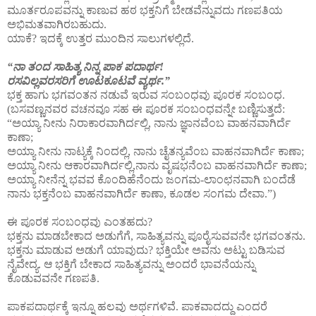
ಮೂರ್ತರೂಪವನ್ನು ಕಾಣುವ ಹಠ ಭಕ್ತನಿಗೆ ಬೇಡವೆನ್ನುವದು ಗಣಪತಿಯ
ಅಭಿಮತವಾಗಿರಬಹುದು.
ಯಾಕೆ? ಇದಕ್ಕೆ ಉತ್ತರ ಮುಂದಿನ ಸಾಲುಗಳಲ್ಲಿದೆ.
“ನಾ ತಂದ ಸಾಹಿತ್ಯ ನಿನ್ನ ಪಾಕ ಪದಾರ್ಥ!
ರಸವಿಲ್ಲವರಸರಿಗೆ ಊಟಕೂಟವೆ ವ್ಯರ್ಥ.”
ಭಕ್ತ ಹಾಗು ಭಗವಂತನ ನಡುವೆ ಇರುವ ಸಂಬಂಧವು ಪೂರಕ ಸಂಬಂಧ.
(ಬಸವಣ್ಣನವರ ವಚನವೂ ಸಹ ಈ ಪೂರಕ ಸಂಬಂಧವನ್ನೇ ಬಣ್ಣಿಸುತ್ತದೆ:
“ಅಯ್ಯಾ ನೀನು ನಿರಾಕಾರವಾಗಿರ್ದಲ್ಲಿ, ನಾನು ಜ್ಞಾನವೆಂಬ ವಾಹನವಾಗಿರ್ದೆ
ಕಾಣಾ;
ಅಯ್ಯಾ ನೀನು ನಾಟ್ಯಕ್ಕೆ ನಿಂದಲ್ಲಿ, ನಾನು ಚೈತನ್ಯವೆಂಬ ವಾಹನವಾಗಿರ್ದೆ ಕಾಣಾ;
ಅಯ್ಯಾ ನೀನು ಆಕಾರವಾಗಿರ್ದಲ್ಲಿ,ನಾನು ವೃಷಭನೆಂಬ ವಾಹನವಾಗಿರ್ದೆ ಕಾಣಾ;
ಅಯ್ಯಾ ನೀನೆನ್ನ ಭವವ ಕೊಂದಿಹೆನೆಂದು ಜಂಗಮ-ಲಾಂಛನವಾಗಿ ಬಂದೆಡೆ
ನಾನು ಭಕ್ತನೆಂಬ ವಾಹನವಾಗಿರ್ದೆ ಕಾಣಾ, ಕೂಡಲ ಸಂಗಮ ದೇವಾ.”)
ಈ ಪೂರಕ ಸಂಬಂಧವು ಎಂತಹದು?
ಭಕ್ತನು ಮಾಡಬೇಕಾದ ಅಡುಗೆಗೆ, ಸಾಹಿತ್ಯವನ್ನು ಪೂರೈಸುವವನೇ ಭಗವಂತನು.
ಭಕ್ತನು ಮಾಡುವ ಅಡುಗೆ ಯಾವುದು? ಭಕ್ತಿಯೇ ಅವನು ಅಟ್ಟು ಬಡಿಸುವ
ನೈವೇದ್ಯ. ಆ ಭಕ್ತಿಗೆ ಬೇಕಾದ ಸಾಹಿತ್ಯವನ್ನು ಅಂದರೆ ಭಾವನೆಯನ್ನು
ಕೊಡುವವನೇ ಗಣಪತಿ.
ಪಾಕಪದಾರ್ಥಕ್ಕೆ ಇನ್ನೂ ಹಲವು ಅರ್ಥಗಳಿವೆ. ಪಾಕವಾದದ್ದು ಎಂದರೆ