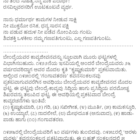
ನಾ ತಂದ ಸಾಹಿತ್ಯ ನಿನ್ನ ಪಾಕ ಪದಾರ್ಥ!
ರಸವಿಲ್ಲವರಸರಿಗೆ ಊಟಕೂಟವೆ ವ್ಯರ್ಥ.
ನಾನು ಧರ್ಮಾರ್ಥ ಕಾಮಗಳ ನೀಡುವ ಸಾಕ್ಷಿ
ನೀ ಮುಕ್ತನೋ ರಸಿಕ, ಧನ್ಯ ಸಾರಸ ಪಕ್ಷಿ
ನಾ ಪಡುವ ಹದುಳ ನೀ ಪಡೆವ ನೋಂಪಿಯ ಗಂಟು
ಶಿವಶಕ್ತಿ ಒಳಕೀಲ ನಮ್ಮ ಗಣಪತಿಗುಂಟು, ಎಲ್ಲ ಗಣಪತಿಗುಂಟು.
……………………………………………………………………
………………………
ಬೇಂದ್ರೆಯವರ ಕಾವ್ಯಜೀವನವನ್ನು ಸ್ಥೂಲವಾಗಿ ಮೂರು ಘಟ್ಟಗಳಲ್ಲಿ
ವಿಭಾಗಿಸಬಹುದು. ೧೯೨೨ನೆಯ ಇಸವಿಯಲ್ಲಿ ಅಂದರೆ ಬೇಂದ್ರೆಯವರು ೨೬
ವರ್ಷದವರಿದ್ದಾಗ ಅವರ ಮೊದಲ ಕೃತಿ “ಕೃಷ್ಣಾಕುಮಾರಿ” ಪ್ರಕಟವಾಯಿತು.
ಅಲ್ಲಿಂದ ೧೯೫೧ರಲ್ಲಿ ‘ಗಂಗಾವತರಣ’ ಕವನಸಂಕಲನವು
ಪ್ರಕಟವಾಗುವವರೆಗಿನ ಅವಧಿಯು ಬೇಂದ್ರೆಯವರ ಕಾವ್ಯಜೀವನದ ಮೊದಲ
ಘಟ್ಟ. ಈ ಘಟ್ಟವು ಬೇಂದ್ರೆ-ಕಾವ್ಯವು ಸಿದ್ಧಿಯ ಹಾಗು ಪ್ರಸಿದ್ಧಿಯ ಪರಮೋಚ್ಚ
ಶಿಖರವನ್ನು ತಲುಪಿದ ಘಟ್ಟ. ಈ ಅವಧಿಯಲ್ಲಿ ಪ್ರಕಟವಾದ ಬೇಂದ್ರೆ
ಕಾವ್ಯರಚನೆಗಳು ಇಂತಿವೆ:
(೧) ಕೃಷ್ಣಾಕುಮಾರಿ, (೨) ಗರಿ, (೩) ಸಖೀಗೀತ, (೪) ಮೂರ್ತಿ, (೫) ಕಾಮಕಸ್ತೂರಿ,
(೬) ಉಯ್ಯಾಲೆ, (೭) ನಾದಲೀಲೆ, (೮) ಮೇಘದೂತ (ಅನುವಾದ), (೯) ಹಾಡು-
ಪಾಡು ಹಾಗು (೧೦) ಗಂಗಾವತರಣ.
೧೯೫೬ರಲ್ಲಿ ಬೇಂದ್ರೆಯವರಿಗೆ ೬೦ ವರ್ಷಗಳು ತುಂಬಿದವು. ೧೯೫೭ರಲ್ಲಿ ‘ಅರಳು
ಮರಳು’ ಕವನಸಂಕಲನ ಪ್ರಕಟವಾಯಿತು. ಈ ಬೃಹತ್ ಸಂಕಲನದಲ್ಲಿ ೫