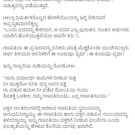
ಸಾಹಿತ್ಯವನ್ನು ಪಡೆಯುತ್ತಾರೆ.
(ಆಂಗ್ಲ ವಿಮರ್ಶಕನೊಬ್ಬನ ಹೇಳಿಕೆಯೊಂದನ್ನು ಇಲ್ಲಿ ಸೇರಿಸಿದರೆ
ಅಪ್ರಸ್ತುತವಾಗಲಿಕ್ಕಿಲ್ಲ:
“ಒಂದು ಪದವನ್ನು ಕೇಳಿದಾಗ, ಆ ಪದದ ಎಲ್ಲ ಪುರಾತನ, ನೂತನ ಅರ್ಥಗಳು
ಯಾರಿಗೆ ಹೊಳೆಯುತ್ತವೆಯೋ ಅವನೇ ಕವಿ.”)
ಗಣಪತಿಯ ಈ ಪ್ರಸಾದವನ್ನು ರಸಿಕರು ಮಾತ್ರ ಮೆಚ್ಚಿಕೊಂಡು ಭುಂಜಿಸಬಲ್ಲರು.
ಅರ್ಥ ತಿಳಿಯದ ಅರಸಿಕರಿಗೆ ಈ ಊಟವೂ ವ್ಯರ್ಥ ; ಈ ಕೂಟವೂ ವ್ಯರ್ಥ!
ಇನ್ನು ನಾಲ್ಕನೆಯ ನುಡಿಯನ್ನು ನೋಡೋಣ:
“ನಾನು ಧರ್ಮಾರ್ಥ ಕಾಮಗಳ ನೀಡುವ ಸಾಕ್ಷಿ
ನೀ ಮುಕ್ತನೋ ರಸಿಕ, ಧನ್ಯ ಸಾರಸ ಪಕ್ಷಿ
ನಾ ಪಡುವ ಹದುಳ ನೀ ಪಡೆವ ನೋಂಪಿಯ ಗಂಟು
ಶಿವಶಕ್ತಿ ಒಳಕೀಲ ನಮ್ಮ ಗಣಪತಿಗುಂಟು, ಎಲ್ಲ ಗಣಪತಿಗುಂಟು.”
ಭಕ್ತನ ಅಂತರಂಗದಲ್ಲಿ ಅರಳುವ ಗಣಪತಿಯ ಸ್ವರೂಪವನ್ನು
ಅನುಭವಿಸಿದ್ದಾಯ್ತು. ಈ ಗಣಪತಿಯ ಹಾಗು ಭಕ್ತರ ನಡುವಿನ ಸಂಬಂಧವನ್ನು
ತಿಳಿದದ್ದಾಯ್ತು. ಇನ್ನು ಗಣಪತಿಯು ಭಕ್ತರಿಗೆ ನೀಡುವ ಫಲವೇನು ಎಂದು
ಫಲಶ್ರುತಿಯನ್ನು ಹೇಳುವ ಕೊನೆಯ ಭಾಗವು ಇದಾಗಿದೆ.