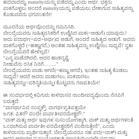
ಹದವಾದದ್ದು, maturityಯನ್ನು ಪಡೆದದ್ದು ಎಂದು ಅರ್ಥ. ಭಕ್ತನು
ಪಾಕಗೊಳ್ಳಲು ಅಂದರೆ maturityಯನ್ನು ಪಡೆಯಲು ಬೇಕಾಗುವ ಸಾಹಿತ್ಯವನ್ನು
ಕೊಡುವವನು ಭಗವಂತನೇ!
ಮೂರನೆಯ ಅರ್ಥವೊಂದನ್ನು ಗಮನಿಸಿರಿ.
ಬೇಂದ್ರೆಯವರು ಸಾಹಿತ್ಯರಸಿಕರಿಗೆ ಉಣ್ಣಿಸಿದ ಪಾಕ(=ಅಡುಗೆ) ಯಾವುದು?
ಅದು ಪದಾರ್ಥ(=ಪದ+ಅರ್ಥ)ದ ಅಡುಗೆ, ಅಂದರೆ ಸಾಹಿತ್ಯದ ಅಡುಗೆ. ಅವರು
ಪಾಕಗೊಳ್ಳದೆ (=ಹಣ್ಣಾಗದೆ,) ಅಂತಹ ಸಾಹಿತ್ಯವನ್ನು ಉಣ್ಣಿಸಲು ಸಾಧ್ಯವೆ? ಸ್ವತಃ
ಬೇಂದ್ರೆಯವರೆ ಹೇಳಿಲ್ಲವೆ?
“ಎನ್ನ ಪಾಡೆನಗಿರಲಿ, ಅದರ ಹಾಡನ್ನಷ್ಟೆ
ನೀಡುವೆನು ರಸಿಕ ನಿನಗೆ……..”
ಬೇಂದ್ರೆಯವರು ಪಾಡು ಆಗದೆ(=ಹಣ್ಣು ಆಗದೆ), ಇಂತಹ ಸಾಹಿತ್ಯ ಕೊಡಲು
ಸಾಧ್ಯವೆ? ಆದರೆ ಅವರು ಪಾಡಾಗಲು, ಪಾಕವಾಗಲು
ಸಾಹಿತ್ಯವನ್ನು(=ಪರಿಸ್ಥಿತಿಯನ್ನು) ಕೊಟ್ಟವನು ಗಣಪತಿಯೇ!
ಈ ಸಂದರ್ಭದಲ್ಲಿ ಕವಿಗುರು ಕಾಳಿದಾಸನ ನಾಂದೀಪದ್ಯವೊಂದು ನೆನಪಿಗೆ
ಬರುತ್ತದೆ:
“ವಾಗರ್ಥಾವಿವ ಸಂಪೃಕ್ತೌ, ವಾಗರ್ಥಪ್ರತಿಪತ್ತಯೇ
ಜಗತ: ಪಿತರೌ ವಂದೇ ಪಾರ್ವತೀಪರಮೇಶ್ವರೌ.”
“ವಾಕ್ ಮತ್ತು ಅರ್ಥ ಇವುಗಳ ಸುಸಂಯೋಗಕ್ಕಾಗಿ, ವಾಕ್ ಮತ್ತು ಅರ್ಥಗಳಂತೆ
ಒಂದಾಗಿರುವ ಪಾರ್ವತೀ-ಪರಮೇಶ್ವರರಿಗೆ ವಂದಿಸುತ್ತೇನೆ”, ಎಂದು
ಕಾಳಿದಾಸನು ಪ್ರಾರ್ಥಿಸುತ್ತಾನೆ. ಬೇಂದ್ರೆಯವರೂ ಸಹ ಪದ(=ವಾಕ್) ಮತ್ತು
ಅದರ ಅರ್ಥಗಳ ಸುಸಂಯೋಗಕ್ಕಾಗಿ ಗಣಪತಿಯಿಂದಲೇ ಪದಾರ್ಥ-