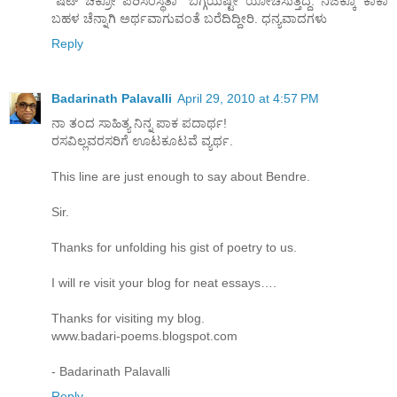
"ಷಟ್ ಚಕ್ರೋ ಪರಿಸಂಸ್ಥಿತಾ" ಬಗ್ಗೆಯಷ್ಟೇ ಯೋಚಿಸುತ್ತಿದ್ದೆ. ನಿಜಕ್ಕೂ ಕಾಕಾ
ಬಹಳ ಚೆನ್ನಾಗಿ ಅರ್ಥವಾಗುವಂತೆ ಬರೆದಿದ್ದೀರಿ. ಧನ್ಯವಾದಗಳು
Reply
Badarinath Palavalli
April 29, 2010 at 4:57 PM
ನಾ ತಂದ ಸಾಹಿತ್ಯ ನಿನ್ನ ಪಾಕ ಪದಾರ್ಥ!
ರಸವಿಲ್ಲವರಸರಿಗೆ ಊಟಕೂಟವೆ ವ್ಯರ್ಥ.
This line are just enough to say about Bendre.
Sir.
Thanks for unfolding his gist of poetry to us.
I will re visit your blog for neat essays….
Thanks for visiting my blog.
www.badari-poems.blogspot.com
- Badarinath Palavalli
Reply