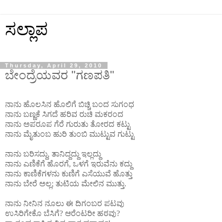
ಸಲ್ಲಾಪ
Thursday, April 29, 2010
ಬೇಂದ್ರೆಯವರ "ಗಣಪತಿ"
ನಾನು ಹೊಲಸಿನ ಹೊಲಿಗೆ ಬಿಚ್ಚಿ ಬಂದ ಸುಗಂಧ
ನಾನು ಬಣ್ಣಕೆ ಸಿಗದೆ ಹರಿವ ರುಚಿ ಮಕರಂದ
ನಾನು ಅಪರೂಪ ಗೆರೆ ಗುರುತು ತೋರದ ಕಟ್ಟು
ನಾನು ಮೈತುಂಬ ಹುರಿ ತುಂಬಿ ಮುಟ್ಟುವ ಗುಟ್ಟು
ನಾನು ಬರಿಸದ್ದು, ತಾನಿದ್ದದ್ದು ಇಲ್ಲದ್ದು
ನಾನು ಎಣಿಕೆಗೆ ಹೊರಗೆ, ಒಳಗೆ ಇರುವೆನು ಕದ್ದು
ನಾನು ಕಾಣಿಕೆಗಳನು ಕುಣಿಗೆ ಎಸೆಯುವೆ ಹೊತ್ತು
ನಾನು ಬೇರೆ ಅಲ್ಲ; ತುಟಿಯ ಮೇಲಿನ ಮುತ್ತು.
ನಾನು ನೀನಿನ ನೂಲು ಈ ದಿಗಂಬರ ಪಟವು
ಉಸಿರಿಗೇಕೊ ಬೆಸಿಗೆ? ಆರೆಂಟರೀ ಹಠವು?