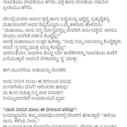
ಗಣಪತಿಯು ದೇವತೆಯೂ ಹೌದು; ಭಕ್ತ ಹಾಗು ದೇವತೆಯ ನಡುವಿನ
ಪ್ರೀತಿಯೂ ಹೌದು.
ಬೇಂದ್ರೆಯವರು ಅಪಾರ ಶ್ರದ್ಧೆ ಹಾಗು ನಿಷ್ಠೆಯನ್ನು ಇಟ್ಟಿದ್ದ ಬ್ರಹ್ಮಚೈತನ್ಯ
ಮಹಾರಾಜರಿಗೆ ಅವರ ಶಿಷ್ಯರೊಬ್ಬರು ಒಮ್ಮೆ ತಕರಾರು ಹೇಳಿದರು:
“ಮಹಾರಾಜ, ನಾನು ನನ್ನ ಸರ್ವಸ್ವವನ್ನೆಲ್ಲ ದೇವರಿಗೆ ಅರ್ಪಿಸಿದ್ದೇನೆ. ಆದರೂ
ದೇವರು ನನಗೇಕೆ ದರ್ಶನ ಕೊಟ್ಟಿಲ್ಲ?”
ಅದಕ್ಕೆ ಮಹಾರಾಜರ ಉತ್ತರ ಹೀಗಿತ್ತು: “ನೀವು ನಿಮ್ಮ ಸರ್ವವನ್ನೂ ಕೊಟ್ಟಿದ್ದೀರಿ.
ಆದರೆ ‘ಸ್ವ’ವನ್ನು ಮಾತ್ರ ಇನ್ನೂ ಕೊಟ್ಟಿಲ್ಲ!”
ಇದರಂತೆಯೇ, ಸಾಧಕನು ಕೊಟ್ಟ ಸರ್ವ ಕಾಣಿಕೆಗಳನ್ನು ಗಣಪತಿಯು ಕುಣಿಗೆ
ಎಸೆಯುತ್ತಾನೆ. ಅವನಿಗೆ ಬೇಕಾದದ್ದು ‘ಸ್ವ’ ಮಾತ್ರ!
ಈಗ ಮೂರನೆಯ ನುಡಿಯನ್ನು ನೋಡಿರಿ:
ನಾನು ನೀನಿನ ನೂಲು ಈ ದಿಗಂಬರ ಪಟವು
ಉಸಿರಿಗೇಕೊ ಬೆಸಿಗೆ? ಆರೆಂಟರೀ ಹಠವು?
ನಾ ತಂದ ಸಾಹಿತ್ಯ ನಿನ್ನ ಪಾಕ ಪದಾರ್ಥ!
ರಸವಿಲ್ಲವರಸರಿಗೆ ಊಟಕೂಟವೆ ವ್ಯರ್ಥ.
“ನಾನು ನೀನಿನ ನೂಲು ಈ ದಿಗಂಬರ ಪಟವು”:
ಬಸವಣ್ಣನವರು ತಮ್ಮ ವಚನವೊಂದರಲ್ಲಿ ದೇವರಿಗೆ ಹೇಳುತ್ತಾರೆ: “ಹಳೆಯ
ನಾನು, ಕೆಳೆಯ ನೀನು.”
ಈ ಪ್ರಪಂಚ ಕೂಡ ದೇವರಷ್ಟೇ ಸನಾತನವಾದದ್ದು. ದೇವರು ಈ ಪ್ರಪಂಚದ