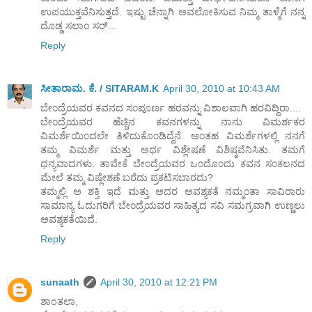
ಉಪಯುಕ್ತವೆನಿಸುತ್ತದೆ. ಇಷ್ಟು ಚೆನ್ನಾಗಿ ಅವಲೋಕಿಸುವ ನಿಮ್ಮ ತಾಳ್ಮೆಗೆ ನನ್ನ
ದೊಡ್ಡ ಸಲಾಂ ಸರ್...
Reply
ಸೀತಾರಾಮ. ಕೆ. / SITARAM.K
April 30, 2010 at 10:43 AM
ಬೇ೦ದ್ರೆಯವರ ಕವನದ ಸ೦ಪೂರ್ಣ ಹರವನ್ನು ವಿಶಾಲವಾಗಿ ಹರವಿದ್ದಿರಾ....
ಬೇ೦ದ್ರೆಯವರ ಹೆಚ್ಚಿನ ಕವನಗಳನ್ನು ನಾನು ವಿಮರ್ಶಕರ
ವಿಮರ್ಶೆಯಿ೦ದಲೇ ತಿಳಿದುಕೊ೦ಡಿದ್ದೆನೆ. ಅ೦ತಹ ವಿಮರ್ಶೆಗಳಲ್ಲಿ ನನಗೆ
ತಮ್ಮ ವಿಮರ್ಶೆ ಮತ್ತು ಅರ್ಥ ವಿಶ್ಲೇಷಣೆ ವಿಶಿಷ್ಠವೆನಿಸಿತು. ತಮಗೆ
ಧನ್ಯವಾದಗಳು. ತಾವೇಕೆ ಬೇ೦ದ್ರೆಯವರ ಒ೦ದೊ೦ದು ಕವನ ಸ೦ಕಲನದ
ಮೇಲೆ ತಮ್ಮ ವಿಷ್ಲೇಶಣೆ ಬರೆದು ಪ್ರಕಟಿಸಬಾರದು?
ತಮ್ಮಲ್ಲಿ ಅ ಶಕ್ತಿ ಇದೆ ಮತ್ತು ಅದರ ಅವಶ್ಯಕತೆ ನಮ್ಮ೦ತಾ ಸಾವಿರಾರು
ಸಾಮಾನ್ಯ ಓದುಗರಿಗೆ ಬೇ೦ದ್ರೆಯವರ ಸಾಹಿತ್ಯದ ಸವಿ ಸಮಗ್ರವಾಗಿ ಉಣ್ಣಲು
ಅವಶ್ಯಕತೆಯಿದೆ.
Reply
sunaath
April 30, 2010 at 12:21 PM
ಶಾಂತಲಾ,