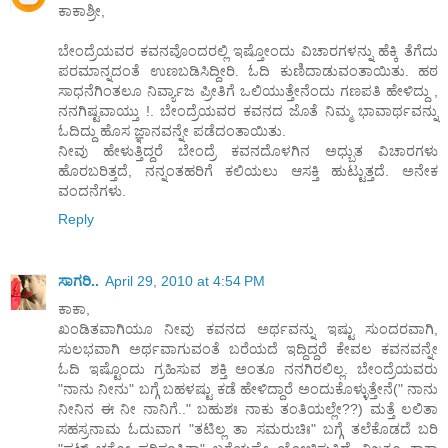
ಕಾಕಾಶ್ರೀ,
ಬೇಂದ್ರೆಯವರ ಕವನವೊಂದರಲ್ಲಿ ಇಷ್ತೋಂದು ವಿಚಾರಗಳನ್ನು ಹೆಕ್ಕಿ ತೆಗೆದು
ಪರಮಾನ್ನದಂತೆ ಉಣಬಡಿಸಿದ್ದೀರಿ. ಓದಿ ಕುಣಿದಾಡುವಂತಾಯಿತು. ಹಠ
ಸಾಧನೆಗಿಂತಲೂ ನಿರ್ವ್ಯಾಜ ಪ್ರೀತಿಗೆ ಒಲಿಯುತ್ತೇನೆಂದು ಗಣಪತಿ ಹೇಳಿದ್ದು ,
ನನಗಿಷ್ಟವಾಯ್ತು !. ಬೇಂದ್ರೆಯವರ ಕವನದ ಜೊತೆ ನಿಮ್ಮ ಭಾವಾರ್ಥವನ್ನು
ಓದಿದ್ದು ಹೊಸ ಜ್ಞಾನವನ್ನೇ ಪಡೆದಂತಾಯಿತು.
ನೀವು ಹೇಳುತ್ತಿದ್ದರೆ ಬೇಂದ್ರೆ ಕವನದೊಳಗಿನ ಅಧ್ಬುತ ವಿಚಾರಗಳು
ಹೊರಬರಿತ್ತದೆ, ನನ್ನಂತಹರಿಗೆ ಕಲಿಯಲು ಆಸಕ್ತಿ ಹುಟ್ಟುತ್ತದೆ. ಅನೇಕ
ವಂದನೆಗಳು.
Reply
ಸಾಗರಿ..
April 29, 2010 at 4:54 PM
ಕಾಕಾ,
ಖಂಡಿತವಾಗಿಯೂ ನೀವು ಕವನದ ಅರ್ಥವನ್ನು ಇಷ್ಟು ಸುಂದರವಾಗಿ,
ಸುಲಭವಾಗಿ ಅರ್ಥವಾಗುವಂತೆ ಬರೆಯದೆ ಇದ್ದಿದ್ದರೆ ಕೇವಲ ಕವನವನ್ನೇ
ಓದಿ ಇಷ್ಟೊಂದು ಗ್ರಹಿಸುವ ಶಕ್ತಿ ಅಂತೂ ನನಗಿರಲಿಲ್ಲ. ಬೇಂದ್ರೆಯವರು
"ನಾನು ನೀನು" ಬಗ್ಗೆ ಬಹಳಷ್ಟು ಕಡೆ ಹೇಳಿದ್ದಾರೆ ಅಂದುಕೊಳ್ಳುತ್ತೇನೆ(" ನಾನು
ನೀನಿನ ಈ ನೀ ನಾನಿಗೆ.." ಬಹುಶಃ ನಾಕು ತಂತಿಯಲ್ಲೇ??) ಮತ್ತೆ ಲಲಿತಾ
ಸಹಸ್ರನಾಮ ಓದುವಾಗ "ತಟಿಲ್ಲ ತಾ ಸಮರುಚಿಃ" ಬಗ್ಗೆ ತಲೆಕೊಡದೆ ಬರಿ