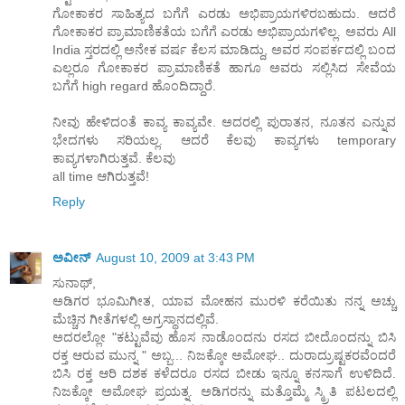
ಗೋಕಾಕರ ಸಾಹಿತ್ಯದ ಬಗೆಗೆ ಎರಡು ಅಭಿಪ್ರಾಯಗಳಿರಬಹುದು. ಆದರೆ
ಗೋಕಾಕರ ಪ್ರಾಮಾಣಿಕತೆಯ ಬಗೆಗೆ ಎರಡು ಅಭಿಪ್ರಾಯಗಳಿಲ್ಲ. ಅವರು All
India ಸ್ತರದಲ್ಲಿ ಅನೇಕ ವರ್ಷ ಕೆಲಸ ಮಾಡಿದ್ದು, ಅವರ ಸಂಪರ್ಕದಲ್ಲಿ ಬಂದ
ಎಲ್ಲರೂ ಗೋಕಾಕರ ಪ್ರಾಮಾಣಿಕತೆ ಹಾಗೂ ಅವರು ಸಲ್ಲಿಸಿದ ಸೇವೆಯ
ಬಗೆಗೆ high regard ಹೊಂದಿದ್ದಾರೆ.
ನೀವು ಹೇಳಿದಂತೆ ಕಾವ್ಯ ಕಾವ್ಯವೇ. ಅದರಲ್ಲಿ ಪುರಾತನ, ನೂತನ ಎನ್ನುವ
ಭೇದಗಳು ಸರಿಯಲ್ಲ. ಆದರೆ ಕೆಲವು ಕಾವ್ಯಗಳು temporary
ಕಾವ್ಯಗಳಾಗಿರುತ್ತವೆ. ಕೆಲವು
all time ಆಗಿರುತ್ತವೆ!
Reply
ಅವೀನ್
August 10, 2009 at 3:43 PM
ಸುನಾಥ್,
ಅಡಿಗರ ಭೂಮಿಗೀತ, ಯಾವ ಮೋಹನ ಮುರಳಿ ಕರೆಯಿತು ನನ್ನ ಅಚ್ಚು
ಮೆಚ್ಚಿನ ಗೀತೆಗಳಲ್ಲಿ ಅಗ್ರಸ್ಥಾನದಲ್ಲಿವೆ.
ಅದರಲ್ಲೋ "ಕಟ್ಟುವೆವು ಹೊಸ ನಾಡೊಂದನು ರಸದ ಬೀದೊಂದನ್ನು ಬಿಸಿ
ರಕ್ತ ಆರುವ ಮುನ್ನ " ಅಬ್ಬ... ನಿಜಕ್ಕೋ ಅಮೋಘ.. ದುರಾದ್ರುಷ್ಟಕರವೆಂದರೆ
ಬಿಸಿ ರಕ್ತ ಆರಿ ದಶಕ ಕಳೆದರೂ ರಸದ ಬೀಡು ಇನ್ನೂ ಕನಸಾಗೆ ಉಳಿದಿದೆ.
ನಿಜಕ್ಕೋ ಅಮೋಘ ಪ್ರಯತ್ನ. ಅಡಿಗರನ್ನು ಮತ್ತೊಮ್ಮೆ ಸ್ಮ್ರಿತಿ ಪಟಲದಲ್ಲಿ