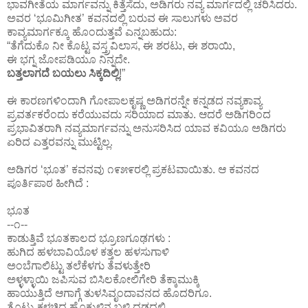
ಭಾವಗೀತೆಯ ಮಾರ್ಗವನ್ನು ಕಿತ್ತೆಸೆದು, ಅಡಿಗರು ನವ್ಯ ಮಾರ್ಗದಲ್ಲಿ ಚರಿಸಿದರು.
ಅವರ ‘ಭೂಮಿಗೀತ’ ಕವನದಲ್ಲಿ ಬರುವ ಈ ಸಾಲುಗಳು ಅವರ
ಕಾವ್ಯಮಾರ್ಗಕ್ಕೂ ಹೊಂದುತ್ತವೆ ಎನ್ನಬಹುದು:
“ತೆಗೆದುಕೊ ನೀ ಕೊಟ್ಟ ವಸ್ತ್ರವಿಲಾಸ, ಈ ಶರಟು, ಈ ಶರಾಯಿ,
ಈ ಭಗ್ನ ಜೋಪಡಿಯೂ ನಿನ್ನದೇ.
ಬತ್ತಲಾಗದೆ ಬಯಲು ಸಿಕ್ಕದಿಲ್ಲಿ
!”
ಈ ಕಾರಣಗಳಿಂದಾಗಿ ಗೋಪಾಲಕೃಷ್ಣ ಅಡಿಗರನ್ನೇ ಕನ್ನಡದ ನವ್ಯಕಾವ್ಯ
ಪ್ರವರ್ತಕರೆಂದು ಕರೆಯುವದು ಸರಿಯಾದ ಮಾತು. ಆದರೆ ಅಡಿಗರಿಂದ
ಪ್ರಭಾವಿತರಾಗಿ ನವ್ಯಮಾರ್ಗವನ್ನು ಅನುಸರಿಸಿದ ಯಾವ ಕವಿಯೂ ಅಡಿಗರು
ಏರಿದ ಎತ್ತರವನ್ನು ಮುಟ್ಟಿಲ್ಲ.
ಅಡಿಗರ ‘ಭೂತ’ ಕವನವು ೧೯೫೯ರಲ್ಲಿ ಪ್ರಕಟವಾಯಿತು. ಆ ಕವನದ
ಪೂರ್ತಿಪಾಠ ಹೀಗಿದೆ :
ಭೂತ
--೧--
ಕಾಡುತ್ತಿವೆ ಭೂತಕಾಲದ ಭ್ರೂಣಗೂಢಗಳು :
ಹುಗಿದ ಹಳಬಾವಿಯೊಳ ಕತ್ತಲ ಹಳಸುಗಾಳಿ
ಅಂಬೆಗಾಲಿಟ್ಟು ತಲೆಕೆಳಗು ತೆವಳುತ್ತೇರಿ
ಅಳ್ಳಳ್ಳಾಯಿ ಜಪಿಸುವ ಬಿಸಿಲಕೋಲಿಗೇರಿ ತೆಕ್ಕಾಮುಕ್ಕಿ
ಹಾಯುತ್ತಿದೆ ಆಗಾಗ್ಗೆ ತುಳಸಿವೃಂದಾವನದ ಹೊದರಿಗೂ.
ತೊಟ್ಟು ಕಳಚಿದ ಹೊಕ್ಕುಳಿನ ಬಳ್ಳಿ ದಡದಲ್ಲಿ