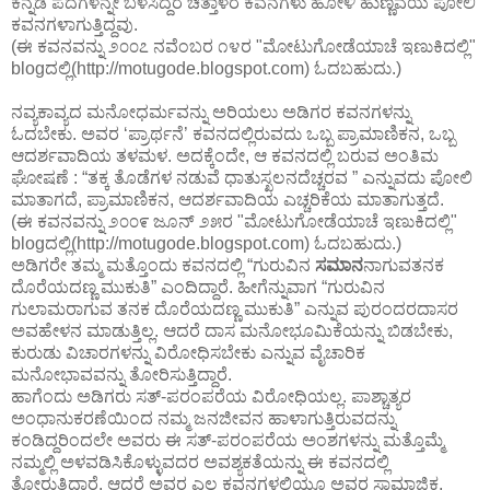
ಕನ್ನಡ ಪದಗಳನ್ನೇ ಬಳಸಿದ್ದರೆ ಚಿತ್ತಾಳರ ಕವನಗಳು ಹೋಳಿ ಹುಣ್ಣಿವೆಯ ಪೋಲಿ
ಕವನಗಳಾಗುತ್ತಿದ್ದವು.
(ಈ ಕವನವನ್ನು ೨೦೦೭ ನವೆಂಬರ ೧೪ರ "ಮೋಟುಗೋಡೆಯಾಚೆ ಇಣುಕಿದಲ್ಲಿ"
blogದಲ್ಲಿ(http://motugode.blogspot.com) ಓದಬಹುದು.)
ನವ್ಯಕಾವ್ಯದ ಮನೋಧರ್ಮವನ್ನು ಅರಿಯಲು ಅಡಿಗರ ಕವನಗಳನ್ನು
ಓದಬೇಕು. ಅವರ ‘ಪ್ರಾರ್ಥನೆ’ ಕವನದಲ್ಲಿರುವದು ಒಬ್ಬ ಪ್ರಾಮಾಣಿಕನ, ಒಬ್ಬ
ಆದರ್ಶವಾದಿಯ ತಳಮಳ. ಅದಕ್ಕೆಂದೇ, ಆ ಕವನದಲ್ಲಿ ಬರುವ ಅಂತಿಮ
ಘೋಷಣೆ : “ತಕ್ಕ ತೊಡೆಗಳ ನಡುವೆ ಧಾತುಸ್ಖಲನದೆಚ್ಚರವ ” ಎನ್ನುವದು ಪೋಲಿ
ಮಾತಾಗದೆ, ಪ್ರಾಮಾಣಿಕನ, ಆದರ್ಶವಾದಿಯ ಎಚ್ಚರಿಕೆಯ ಮಾತಾಗುತ್ತದೆ.
(ಈ ಕವನವನ್ನು ೨೦೦೯ ಜೂನ್ ೨೫ರ "ಮೋಟುಗೋಡೆಯಾಚೆ ಇಣುಕಿದಲ್ಲಿ"
blogದಲ್ಲಿ(http://motugode.blogspot.com) ಓದಬಹುದು.)
ಅಡಿಗರೇ ತಮ್ಮ ಮತ್ತೊಂದು ಕವನದಲ್ಲಿ “ಗುರುವಿನ
ಸಮಾನ
ನಾಗುವತನಕ
ದೊರೆಯದಣ್ಣ ಮುಕುತಿ” ಎಂದಿದ್ದಾರೆ. ಹೀಗೆನ್ನುವಾಗ “ಗುರುವಿನ
ಗುಲಾಮರಾಗುವ ತನಕ ದೊರೆಯದಣ್ಣ ಮುಕುತಿ” ಎನ್ನುವ ಪುರಂದರದಾಸರ
ಅವಹೇಳನ ಮಾಡುತ್ತಿಲ್ಲ. ಆದರೆ ದಾಸ ಮನೋಭೂಮಿಕೆಯನ್ನು ಬಿಡಬೇಕು,
ಕುರುಡು ವಿಚಾರಗಳನ್ನು ವಿರೋಧಿಸಬೇಕು ಎನ್ನುವ ವೈಚಾರಿಕ
ಮನೋಭಾವವನ್ನು ತೋರಿಸುತ್ತಿದ್ದಾರೆ.
ಹಾಗೆಂದು ಅಡಿಗರು ಸತ್-ಪರಂಪರೆಯ ವಿರೋಧಿಯಲ್ಲ. ಪಾಶ್ಚಾತ್ಯರ
ಅಂಧಾನುಕರಣೆಯಿಂದ ನಮ್ಮ ಜನಜೀವನ ಹಾಳಾಗುತ್ತಿರುವದನ್ನು
ಕಂಡಿದ್ದರಿಂದಲೇ ಅವರು ಈ ಸತ್-ಪರಂಪರೆಯ ಅಂಶಗಳನ್ನು ಮತ್ತೊಮ್ಮೆ
ನಮ್ಮಲ್ಲಿ ಅಳವಡಿಸಿಕೊಳ್ಳುವದರ ಅವಶ್ಯಕತೆಯನ್ನು ಈ ಕವನದಲ್ಲಿ
ತೋರುತ್ತಿದ್ದಾರೆ. ಆದರೆ ಅವರ ಎಲ್ಲ ಕವನಗಳಲ್ಲಿಯೂ ಅವರ ಸಾಮಾಜಿಕ,