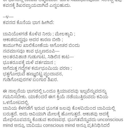
ಕವನಕ್ಕೆ ಶಿಖರಪ್ರಾಯವಾಗಿವೆ ಎನ್ನಬಹುದು.
--೪—
ಕವನದ ಕೊನೆಯ ಭಾಗ ಹೀಗಿದೆ:
ಬಾವಿಯೊಳಗಡೆ ಕೊಳೆವ ನೀರು ; ಮೇಲಕ್ಕಾವಿ ;
ಆಕಾಶದುದ್ದವೂ ಅದರ ಕಾರಣ ಬೀದಿ ;
ಕಾರ್ಮುಗಿಲ ಖಾಲಿಕೋಣೆಯ ಅಗೋಚರ ಬಿಂದು
ನವಮಾಸವೂ ಕಾವ ಭ್ರೂಣರೂಪಿ---
ಅಂತರಪಿಶಾಚಿ ಗುಡುಗಾಟ, ಸಿಡಿಲಿನ ಕಾಟ---
ಭೂತರೂಪಕ್ಕೆ ಮಳೆ ವರ್ತಮಾನ ;
ಅಗೆದುತ್ತ ಗದ್ದೆಗಳ ಕರ್ಮಭೂಮಿಯ ವರಣ ;
ಭತ್ತಗೋಧುವೆ ಹಣ್ಣುಬಿಟ್ಟ ವೃಂದಾವನ,
ಗುಡಿಗೋಪುರಗಳ ಬಂಗಾರ ಶಿಖರ.
ಈ ನಾಲ್ಕನೆಯ ಭಾಗದಲ್ಲಿ ಒಂದೂ ಕ್ರಿಯಾಪದವು ಇಲ್ಲವೆನ್ನುವದನ್ನು
ಗಮನಿಸಬೇಕು. ಯಾಕೆಂದರೆ ಈಗ ಕ್ರಿಯೆ ನಡೆಯುತ್ತಿರುವದು ಕವಿಯ
ಒಳನೋಟದಲ್ಲಿ.
ಬಾವಿಯ ಕೆಳಗಡೆಗೆ ಇರುವ ಭೂಗತ ಜಲವು ಕೊಳವಿಯಿಂದ ಬಾವಿಯಲ್ಲಿ
ಬರುತ್ತದೆ. ಅದು ಆವಿಯಾಗಿ ಮೇಲಕ್ಕೆ ಹೋಗುತ್ತದೆ. ಆಕಾಶವು ಅದಕ್ಕೆ
ಮೇಘರೂಪವನ್ನು ಕೊಡುವ ಕಾರಣಪಥ. ಭೂಗತವೆನ್ನುವದು unconscious
mind ಅನ್ನೂ, ಬಾವಿಯು conscious mind ಅನ್ನೂ ಪ್ರತಿನಿಧಿಸಿದರೆ