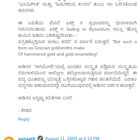
"ಭೂಮಿಗೀತ" ಮತ್ತು "ಹಿಮಗಿರಿಯ ಕಂದರ" ತುಂಬ ಸಲ ಓದಿಸಿಕೊಂಡ
ಕವನಗಳು.
ಈ ಜವಿತೆಯ ಮೇಲೆ ಏಟ್ಸ್ ನ ಪ್ರಭಾವವನ್ನು ಧಾರಾಳವಾಗಿ
ಗಮನಿಸಬಹುದು. ಏಟ್ನ್ ನ Sailing to Byzantium ನಲ್ಲೂ "ಹೊನ್ನ
ಕಾಯಿಸಿ ಹಿಡಿದು ಬಡಿದಿಷ್ಟದೇವತಾ---
ವಿಗ್ರಹಕ್ಕೊಗ್ಗಿಸುವ ಅಸಲು ಕಸಬಿ" ನ ವರ್ಣನೆ ಬರುತ್ತದೆ, "But such a
form as Grecian goldsmiths make
Of hammered gold and gold enamelling".
ಅಡಿಗರ "ಆಗಬೋಟಿ"ಯಲ್ಲಿ ಭಾರತದ ಸಂಸ್ಕೃತಿ ಪಶ್ಚಿಮದ ಸಂಸ್ಕೃತಿಯ
ಬಿರುಗಾಳಿಯಿಂದ ಅಲ್ಲೋಲ ಕಲ್ಲೋಲವಾಗುತ್ತಿರುವ ವರ್ಣನೆಯಿದ್ದರೆ, ಈ
ಪದ್ಯ ಭೂತವನ್ನು ಭವಿಷ್ಯಕ್ಕೆ ಒಗ್ಗಿಸಿಕೊಳ್ಳುವ ಗಹನ ಚಿಂತನೆಯಿದೆ. ಎರಡೂ
ಪದ್ಯಗಳು ಆಶಾವಾದದಲ್ಲೇ ಮುಗಿಯುವುದರಲ್ಲಿ ಅಡಿಗರ ದರ್ಶನ ಕಾಣತ್ತದೆ.
ಅಡಿಗರ ಇನ್ನಷ್ಟು ಕವಿತೆಗಳು ಬರಲಿ.
- ಕೇಶವ
Reply
sunaath
August 11, 2009 at 4:13 PM