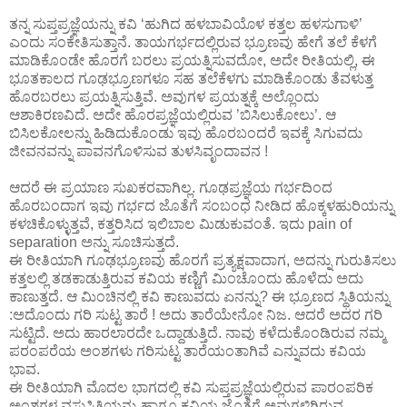
ತನ್ನ ಸುಪ್ತಪ್ರಜ್ಞೆಯನ್ನು ಕವಿ ‘ಹುಗಿದ ಹಳಬಾವಿಯೊಳ ಕತ್ತಲ ಹಳಸುಗಾಳಿ’
ಎಂದು ಸಂಕೇತಿಸುತ್ತಾನೆ. ತಾಯಗರ್ಭದಲ್ಲಿರುವ ಭ್ರೂಣವು ಹೇಗೆ ತಲೆ ಕೆಳಗೆ
ಮಾಡಿಕೊಂಡೇ ಹೊರಗೆ ಬರಲು ಪ್ರಯತ್ನಿಸುವದೋ, ಅದೇ ರೀತಿಯಲ್ಲಿ, ಈ
ಭೂತಕಾಲದ ಗೂಢಭ್ರೂಣಗಳೂ ಸಹ ತಲೆಕೆಳಗು ಮಾಡಿಕೊಂಡು ತೆವಳುತ್ತ
ಹೊರಬರಲು ಪ್ರಯತ್ನಿಸುತ್ತಿವೆ. ಅವುಗಳ ಪ್ರಯತ್ನಕ್ಕೆ ಅಲ್ಲೊಂದು
ಆಶಾಕಿರಣವಿದೆ. ಅದೇ ಹೊರಪ್ರಜ್ಞೆಯಲ್ಲಿರುವ ’ಬಿಸಿಲುಕೋಲು’. ಆ
ಬಿಸಿಲಕೋಲನ್ನು ಹಿಡಿದುಕೊಂಡು ಇವು ಹೊರಬಂದರೆ ಇವಕ್ಕೆ ಸಿಗುವದು
ಜೀವನವನ್ನು ಪಾವನಗೊಳಿಸುವ ತುಳಸಿವೃಂದಾವನ !
ಆದರೆ ಈ ಪ್ರಯಾಣ ಸುಖಕರವಾಗಿಲ್ಲ. ಗೂಢಪ್ರಜ್ಞೆಯ ಗರ್ಭದಿಂದ
ಹೊರಬಂದಾಗ ಇವು ಗರ್ಭದ ಜೊತೆಗೆ ಸಂಬಂಧ ನೀಡಿದ ಹೊಕ್ಕಳಹುರಿಯನ್ನು
ಕಳಚಿಕೊಳ್ಳುತ್ತವೆ, ಕತ್ತರಿಸಿದ ಇಲಿಬಾಲ ಮಿಡುಕುವಂತೆ. ಇದು pain of
separation ಅನ್ನು ಸೂಚಿಸುತ್ತದೆ.
ಈ ರೀತಿಯಾಗಿ ಗೂಢಭ್ರೂಣವು ಹೊರಗೆ ಪ್ರತ್ಯಕ್ಷವಾದಾಗ, ಅದನ್ನು ಗುರುತಿಸಲು
ಕತ್ತಲಲ್ಲಿ ತಡಕಾಡುತ್ತಿರುವ ಕವಿಯ ಕಣ್ಣಿಗೆ ಮಿಂಚೊಂದು ಹೊಳೆದು ಅದು
ಕಾಣುತ್ತದೆ. ಆ ಮಿಂಚಿನಲ್ಲಿ ಕವಿ ಕಾಣುವದು ಏನನ್ನು? ಈ ಭ್ರೂಣದ ಸ್ಥಿತಿಯನ್ನು
:ಅದೊಂದು ಗರಿ ಸುಟ್ಟ ತಾರೆ ! ಅದು ತಾರೆಯೇನೋ ನಿಜ. ಆದರೆ ಅದರ ಗರಿ
ಸುಟ್ಟಿದೆ. ಅದು ಹಾರಲಾರದೇ ಒದ್ದಾಡುತ್ತಿದೆ. ನಾವು ಕಳೆದುಕೊಂಡಿರುವ ನಮ್ಮ
ಪರಂಪರೆಯ ಅಂಶಗಳು ಗರಿಸುಟ್ಟ ತಾರೆಯಂತಾಗಿವೆ ಎನ್ನುವದು ಕವಿಯ
ಭಾವ.
ಈ ರೀತಿಯಾಗಿ ಮೊದಲ ಭಾಗದಲ್ಲಿ ಕವಿ ಸುಪ್ತಪ್ರಜ್ಞೆಯಲ್ಲಿರುವ ಪಾರಂಪರಿಕ
ಅಂಶಗಳ ವಸ್ತುಸ್ಥಿತಿಯನ್ನು ಹಾಗೂ ಕವಿಯ ಜೊತೆಗೆ ಅವುಗಳಿಗಿರುವ