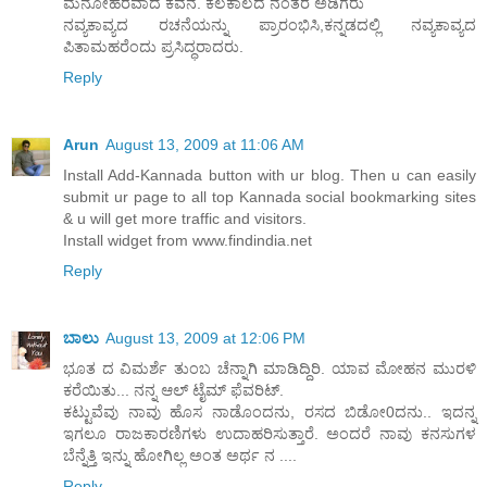
ಮನೋಹರವಾದ ಕವನ. ಕೆಲಕಾಲದ ನಂತರ ಅಡಿಗರು
ನವ್ಯಕಾವ್ಯದ ರಚನೆಯನ್ನು ಪ್ರಾರಂಭಿಸಿ,ಕನ್ನಡದಲ್ಲಿ ನವ್ಯಕಾವ್ಯದ
ಪಿತಾಮಹರೆಂದು ಪ್ರಸಿದ್ಧರಾದರು.
Reply
Arun
August 13, 2009 at 11:06 AM
Install Add-Kannada button with ur blog. Then u can easily
submit ur page to all top Kannada social bookmarking sites
& u will get more traffic and visitors.
Install widget from www.findindia.net
Reply
ಬಾಲು
August 13, 2009 at 12:06 PM
ಭೂತ ದ ವಿಮರ್ಶೆ ತುಂಬ ಚೆನ್ನಾಗಿ ಮಾಡಿದ್ದಿರಿ. ಯಾವ ಮೋಹನ ಮುರಳಿ
ಕರೆಯಿತು... ನನ್ನ ಆಲ್ ಟೈಮ್ ಫೆವರಿಟ್.
ಕಟ್ಟುವೆವು ನಾವು ಹೊಸ ನಾಡೊಂದನು, ರಸದ ಬಿಡೋ0ದನು.. ಇದನ್ನ
ಇಗಲೂ ರಾಜಕಾರಣಿಗಳು ಉದಾಹರಿಸುತ್ತಾರೆ. ಅಂದರೆ ನಾವು ಕನಸುಗಳ
ಬೆನ್ನೆತ್ತಿ ಇನ್ನು ಹೋಗಿಲ್ಲ ಅಂತ ಅರ್ಥ ನ ....
Reply