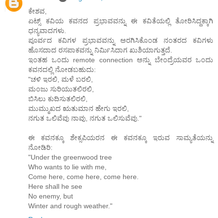
ಕೇಶವ,
ಏಟ್ಸ್ ಕವಿಯ ಕವನದ ಪ್ರಭಾವವನ್ನು ಈ ಕವಿತೆಯಲ್ಲಿ ತೋರಿಸಿದ್ದಕ್ಕಾಗಿ
ಧನ್ಯವಾದಗಳು.
ಪೂರ್ವದ ಕವಿಗಳ ಪ್ರಭಾವವನ್ನು ಅರಗಿಸಿಕೊಂಡ ನಂತರದ ಕವಿಗಳು
ಹೊಸದಾದ ರಸಪಾಕವನ್ನು ನಿರ್ಮಿಸಿದಾಗ ಖುಶಿಯಾಗುತ್ತದೆ.
ಇಂತಹ ಒಂದು remote connection ಅನ್ನು ಬೇಂದ್ರೆಯವರ ಒಂದು
ಕವನದಲ್ಲಿ ನೋಡಬಹುದು:
"ಚಳಿ ಇರಲಿ, ಮಳೆ ಬರಲಿ,
ಮಂಜು ಸುರಿಯುತಲಿರಲಿ,
ಬಿಸಿಲು ಕುದಿಸುತಲಿರಲಿ,
ಮುಮ್ಮುಖದ ಋತುಮಾನ ಹೇಗು ಇರಲಿ,
ನಗುತ ಒಲಿವೆವು ನಾವು, ನಗುತ ಒಲಿಸುವೆವು."
ಈ ಕವನಕ್ಕೂ ಶೇಕ್ಸಪಿಯರನ ಈ ಕವನಕ್ಕೂ ಇರುವ ಸಾಮ್ಯತೆಯನ್ನು
ನೋಡಿರಿ:
"Under the greenwood tree
Who wants to lie with me,
Come here, come here, come here.
Here shall he see
No enemy, but
Winter and rough weather."