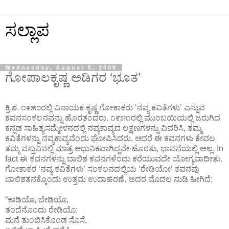
ಸಲ್ಲಾಪ
Wednesday, August 5, 2009
ಗೋಪಾಲಕೃಷ್ಣ ಅಡಿಗರ ‘ಭೂತ’
ಕ್ರಿ.ಶ. ೧೯೫೦ರಲ್ಲಿ ವಿನಾಯಕ ಕೃಷ್ಣ ಗೋಕಾಕರು ‘ನವ್ಯ ಕವಿತೆಗಳು’ ಎನ್ನುವ
ಕವನಸಂಕಲನವನ್ನು ಹೊರತಂದರು. ೧೯೫೧ರಲ್ಲಿ ಮುಂಬಯಿಯಲ್ಲಿ ಜರುಗಿದ
ಕನ್ನಡ ಸಾಹಿತ್ಯಸಮ್ಮೇಳನದಲ್ಲಿ ನವ್ಯಕಾವ್ಯದ ಲಕ್ಷಣಗಳನ್ನು ವಿವರಿಸಿ, ತಮ್ಮ
ಕವಿತೆಗಳನ್ನು ನವ್ಯಕಾವ್ಯವೆಂದು ಘೋಷಿಸಿದರು. ಆದರೆ ಈ ಕವನಗಳು ಕೇವಲ
ತಮ್ಮ ವಸ್ತುವಿನಲ್ಲಿ ಮಾತ್ರ ಆಧುನಿಕವಾಗಿದ್ದವೇ ಹೊರತು, ಭಾವನೆಯಲ್ಲಿ ಅಲ್ಲ. In
fact ಈ ಕವನಗಳನ್ನು ಬಾಲಿಶ ಕವನಗಳೆಂದು ಕರೆಯುವದೇ ಯೋಗ್ಯವಾದೀತು.
ಗೋಕಾಕರ ‘ನವ್ಯ ಕವಿತೆಗಳು’ ಸಂಕಲನದಲ್ಲಿಯ ‘ರೇಡಿಯೋ’ ಕವನವು
ಬಾಲಿಶತನಕ್ಕೊಂದು ಉತ್ತಮ ಉದಾಹರಣೆ. ಅದರ ಮೊದಲ ನುಡಿ ಹೀಗಿದೆ:
“ಕಾಡಿಯೊ, ಬೇಡಿಯೊ,
ತಂದೆನೊಂದು ರೇಡಿಯೊ;
ಮನೆ ತುಂಬಿಸಿಕೊಂಡ ಸೊಸೆ,