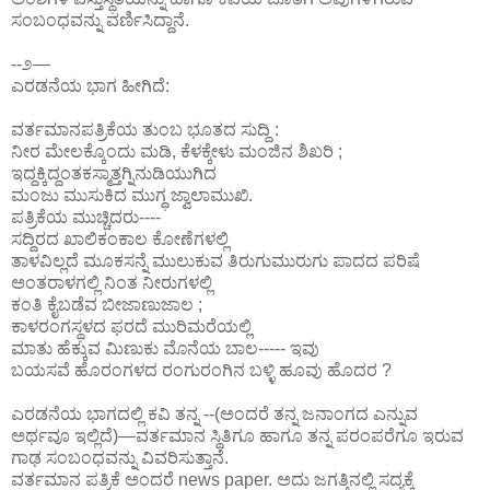
ಸಂಬಂಧವನ್ನು ವರ್ಣಿಸಿದ್ದಾನೆ.
--೨—
ಎರಡನೆಯ ಭಾಗ ಹೀಗಿದೆ:
ವರ್ತಮಾನಪತ್ರಿಕೆಯ ತುಂಬ ಭೂತದ ಸುದ್ದಿ :
ನೀರ ಮೇಲಕ್ಕೊಂದು ಮಡಿ, ಕೆಳಕ್ಕೇಳು ಮಂಜಿನ ಶಿಖರಿ ;
ಇದ್ದಕ್ಕಿದ್ದಂತಕಸ್ಮಾತ್ತಗ್ನಿನುಡಿಯುಗಿದ
ಮಂಜು ಮುಸುಕಿದ ಮುಗ್ಧ ಜ್ವಾಲಾಮುಖಿ.
ಪತ್ರಿಕೆಯ ಮುಚ್ಚಿದರು----
ಸದ್ದಿರದ ಖಾಲಿಕಂಕಾಲ ಕೋಣೆಗಳಲ್ಲಿ
ತಾಳವಿಲ್ಲದೆ ಮೂಕಸನ್ನೆ ಮುಲುಕುವ ತಿರುಗುಮುರುಗು ಪಾದದ ಪರಿಷೆ
ಅಂತರಾಳಗಲ್ಲಿ ನಿಂತ ನೀರುಗಳಲ್ಲಿ
ಕಂತಿ ಕೈಬಡೆವ ಬೀಜಾಣುಜಾಲ ;
ಕಾಳರಂಗಸ್ಥಳದ ಫರದೆ ಮುರಿಮರೆಯಲ್ಲಿ
ಮಾತು ಹೆಕ್ಕುವ ಮಿಣುಕು ಮೊನೆಯ ಬಾಲ----- ಇವು
ಬಯಸವೆ ಹೊರಂಗಳದ ರಂಗುರಂಗಿನ ಬಳ್ಳಿ ಹೂವು ಹೊದರ ?
ಎರಡನೆಯ ಭಾಗದಲ್ಲಿ ಕವಿ ತನ್ನ --(ಅಂದರೆ ತನ್ನ ಜನಾಂಗದ ಎನ್ನುವ
ಅರ್ಥವೂ ಇಲ್ಲಿದೆ)—ವರ್ತಮಾನ ಸ್ಥಿತಿಗೂ ಹಾಗೂ ತನ್ನ ಪರಂಪರೆಗೂ ಇರುವ
ಗಾಢ ಸಂಬಂಧವನ್ನು ವಿವರಿಸುತ್ತಾನೆ.
ವರ್ತಮಾನ ಪತ್ರಿಕೆ ಅಂದರೆ news paper. ಅದು ಜಗತ್ತಿನಲ್ಲಿ ಸದ್ಯಕ್ಕೆ