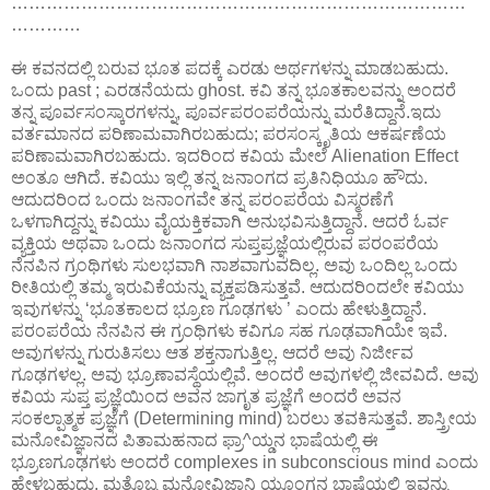
……………………………………………………………………
…………
ಈ ಕವನದಲ್ಲಿ ಬರುವ ಭೂತ ಪದಕ್ಕೆ ಎರಡು ಅರ್ಥಗಳನ್ನು ಮಾಡಬಹುದು.
ಒಂದು past ; ಎರಡನೆಯದು ghost. ಕವಿ ತನ್ನ ಭೂತಕಾಲವನ್ನು ಅಂದರೆ
ತನ್ನ ಪೂರ್ವಸಂಸ್ಕಾರಗಳನ್ನು, ಪೂರ್ವಪರಂಪರೆಯನ್ನು ಮರೆತಿದ್ದಾನೆ.ಇದು
ವರ್ತಮಾನದ ಪರಿಣಾಮವಾಗಿರಬಹುದು; ಪರಸಂಸ್ಕೃತಿಯ ಆಕರ್ಷಣೆಯ
ಪರಿಣಾಮವಾಗಿರಬಹುದು. ಇದರಿಂದ ಕವಿಯ ಮೇಲೆ Alienation Effect
ಅಂತೂ ಆಗಿದೆ. ಕವಿಯು ಇಲ್ಲಿ ತನ್ನ ಜನಾಂಗದ ಪ್ರತಿನಿಧಿಯೂ ಹೌದು.
ಆದುದರಿಂದ ಒಂದು ಜನಾಂಗವೇ ತನ್ನ ಪರಂಪರೆಯ ವಿಸ್ಮರಣೆಗೆ
ಒಳಗಾಗಿದ್ದನ್ನು ಕವಿಯು ವೈಯಕ್ತಿಕವಾಗಿ ಅನುಭವಿಸುತ್ತಿದ್ದಾನೆ. ಆದರೆ ಓರ್ವ
ವ್ಯಕ್ತಿಯ ಅಥವಾ ಒಂದು ಜನಾಂಗದ ಸುಪ್ತಪ್ರಜ್ಞೆಯಲ್ಲಿರುವ ಪರಂಪರೆಯ
ನೆನಪಿನ ಗ್ರಂಥಿಗಳು ಸುಲಭವಾಗಿ ನಾಶವಾಗುವದಿಲ್ಲ. ಅವು ಒಂದಿಲ್ಲ ಒಂದು
ರೀತಿಯಲ್ಲಿ ತಮ್ಮ ಇರುವಿಕೆಯನ್ನು ವ್ಯಕ್ತಪಡಿಸುತ್ತವೆ. ಆದುದರಿಂದಲೇ ಕವಿಯು
ಇವುಗಳನ್ನು ‘ಭೂತಕಾಲದ ಭ್ರೂಣ ಗೂಢಗಳು ’ ಎಂದು ಹೇಳುತ್ತಿದ್ದಾನೆ.
ಪರಂಪರೆಯ ನೆನಪಿನ ಈ ಗ್ರಂಥಿಗಳು ಕವಿಗೂ ಸಹ ಗೂಢವಾಗಿಯೇ ಇವೆ.
ಅವುಗಳನ್ನು ಗುರುತಿಸಲು ಆತ ಶಕ್ತನಾಗುತ್ತಿಲ್ಲ. ಆದರೆ ಅವು ನಿರ್ಜೀವ
ಗೂಢಗಳಲ್ಲ. ಅವು ಭ್ರೂಣಾವಸ್ಥೆಯಲ್ಲಿವೆ. ಅಂದರೆ ಅವುಗಳಲ್ಲಿ ಜೀವವಿದೆ. ಅವು
ಕವಿಯ ಸುಪ್ತ ಪ್ರಜ್ಞೆಯಿಂದ ಅವನ ಜಾಗೃತ ಪ್ರಜ್ಞೆಗೆ ಅಂದರೆ ಅವನ
ಸಂಕಲ್ಪಾತ್ಮಕ ಪ್ರಜ್ಞೆಗೆ (Determining mind) ಬರಲು ತವಕಿಸುತ್ತವೆ. ಶಾಸ್ತ್ರೀಯ
ಮನೋವಿಜ್ಞಾನದ ಪಿತಾಮಹನಾದ ಫ್ರಾ^ಯ್ಡನ ಭಾಷೆಯಲ್ಲಿ ಈ
ಭ್ರೂಣಗೂಢಗಳು ಅಂದರೆ complexes in subconscious mind ಎಂದು
ಹೇಳಬಹುದು. ಮತ್ತೊಬ್ಬ ಮನೋವಿಜ್ಞಾನಿ ಯೂಂಗನ ಭಾಷೆಯಲ್ಲಿ ಇವನ್ನು