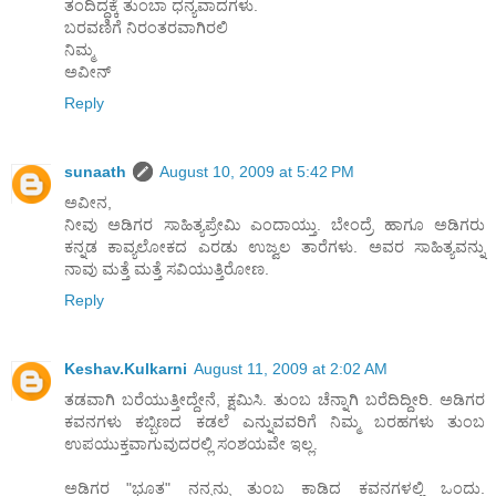
ತಂದಿದ್ದಕ್ಕೆ ತುಂಬಾ ಧನ್ಯವಾದಗಳು.
ಬರವಣಿಗೆ ನಿರಂತರವಾಗಿರಲಿ
ನಿಮ್ಮ
ಅವೀನ್
Reply
sunaath
August 10, 2009 at 5:42 PM
ಅವೀನ,
ನೀವು ಅಡಿಗರ ಸಾಹಿತ್ಯಪ್ರೇಮಿ ಎಂದಾಯ್ತು. ಬೇಂದ್ರೆ ಹಾಗೂ ಅಡಿಗರು
ಕನ್ನಡ ಕಾವ್ಯಲೋಕದ ಎರಡು ಉಜ್ವಲ ತಾರೆಗಳು. ಅವರ ಸಾಹಿತ್ಯವನ್ನು
ನಾವು ಮತ್ತೆ ಮತ್ತೆ ಸವಿಯುತ್ತಿರೋಣ.
Reply
Keshav.Kulkarni
August 11, 2009 at 2:02 AM
ತಡವಾಗಿ ಬರೆಯುತ್ತೀದ್ದೇನೆ, ಕ್ಷಮಿಸಿ. ತುಂಬ ಚೆನ್ನಾಗಿ ಬರೆದಿದ್ದೀರಿ. ಅಡಿಗರ
ಕವನಗಳು ಕಬ್ಬಿಣದ ಕಡಲೆ ಎನ್ನುವವರಿಗೆ ನಿಮ್ಮ ಬರಹಗಳು ತುಂಬ
ಉಪಯುಕ್ತವಾಗುವುದರಲ್ಲಿ ಸಂಶಯವೇ ಇಲ್ಲ.
ಅಡಿಗರ "ಭೂತ" ನನ್ನನ್ನು ತುಂಬ ಕಾಡಿದ ಕವನಗಳಲ್ಲಿ ಒಂದು.