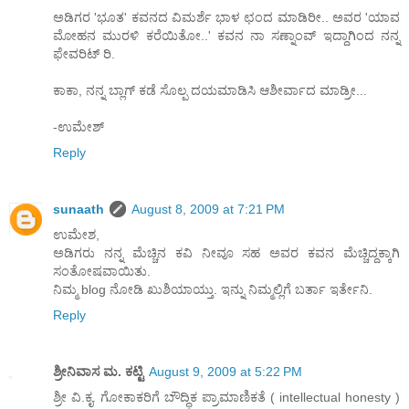
ಅಡಿಗರ 'ಭೂತ' ಕವನದ ವಿಮರ್ಶೆ ಭಾಳ ಛಂದ ಮಾಡಿರೀ.. ಅವರ 'ಯಾವ
ಮೋಹನ ಮುರಳಿ ಕರೆಯಿತೋ..' ಕವನ ನಾ ಸಣ್ನಾಂವ್ ಇದ್ದಾಗಿಂದ ನನ್ನ
ಫೇವರಿಟ್ ರಿ.
ಕಾಕಾ, ನನ್ನ ಬ್ಲಾಗ್ ಕಡೆ ಸೊಲ್ಪ ದಯಮಾಡಿಸಿ ಆಶೀರ್ವಾದ ಮಾಡ್ರೀ...
-ಉಮೇಶ್
Reply
sunaath
August 8, 2009 at 7:21 PM
ಉಮೇಶ,
ಅಡಿಗರು ನನ್ನ ಮೆಚ್ಚಿನ ಕವಿ ನೀವೂ ಸಹ ಅವರ ಕವನ ಮೆಚ್ಚಿದ್ದಕ್ಕಾಗಿ
ಸಂತೋಷವಾಯಿತು.
ನಿಮ್ಮ blog ನೋಡಿ ಖುಶಿಯಾಯ್ತು. ಇನ್ನು ನಿಮ್ಮಲ್ಲಿಗೆ ಬರ್ತಾ ಇರ್ತೇನಿ.
Reply
ಶ್ರೀನಿವಾಸ ಮ. ಕಟ್ಟಿ
August 9, 2009 at 5:22 PM
ಶ್ರೀ ವಿ.ಕೃ. ಗೋಕಾಕರಿಗೆ ಬೌದ್ಧಿಕ ಪ್ರಾಮಾಣಿಕತೆ ( intellectual honesty )