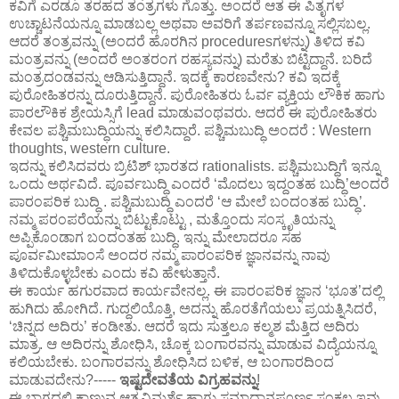
ಕವಿಗೆ ಎರಡೂ ತರಹದ ತಂತ್ರಗಳು ಗೊತ್ತು. ಅಂದರೆ ಆತ ಈ ಪಿತೃಗಳ
ಉಚ್ಚಾಟನೆಯನ್ನೂ ಮಾಡಬಲ್ಲ ಅಥವಾ ಅವರಿಗೆ ತರ್ಪಣವನ್ನೂ ಸಲ್ಲಿಸಬಲ್ಲ.
ಆದರೆ ತಂತ್ರವನ್ನು (ಅಂದರೆ ಹೊರಗಿನ proceduresಗಳನ್ನು) ತಿಳಿದ ಕವಿ
ಮಂತ್ರವನ್ನು (ಅಂದರೆ ಅಂತರಂಗ ರಹಸ್ಯವನ್ನು) ಮರೆತು ಬಿಟ್ಟಿದ್ದಾನೆ. ಬರಿದೆ
ಮಂತ್ರದಂಡವನ್ನು ಆಡಿಸುತ್ತಿದ್ದಾನೆ. ಇದಕ್ಕೆ ಕಾರಣವೇನು? ಕವಿ ಇದಕ್ಕೆ
ಪುರೋಹಿತರನ್ನು ದೂರುತ್ತಿದ್ದಾನೆ. ಪುರೋಹಿತರು ಓರ್ವ ವ್ಯಕ್ತಿಯ ಲೌಕಿಕ ಹಾಗು
ಪಾರಲೌಕಿಕ ಶ್ರೇಯಸ್ಸಿಗೆ lead ಮಾಡುವಂಥವರು. ಆದರೆ ಈ ಪುರೋಹಿತರು
ಕೇವಲ ಪಶ್ಚಿಮಬುದ್ಧಿಯನ್ನು ಕಲಿಸಿದ್ದಾರೆ. ಪಶ್ಚಿಮಬುದ್ಧಿ ಅಂದರೆ : Western
thoughts, western culture.
ಇದನ್ನು ಕಲಿಸಿದವರು ಬ್ರಿಟಿಶ್ ಭಾರತದ rationalists. ಪಶ್ಚಿಮಬುದ್ಧಿಗೆ ಇನ್ನೂ
ಒಂದು ಅರ್ಥವಿದೆ. ಪೂರ್ವಬುದ್ಧಿ ಎಂದರೆ ‘ಮೊದಲು ಇದ್ದಂತಹ ಬುದ್ಧಿ’ಅಂದರೆ
ಪಾರಂಪರಿಕ ಬುದ್ಧಿ . ಪಶ್ಚಿಮಬುದ್ಧಿ ಎಂದರೆ ‘ಆ ಮೇಲೆ ಬಂದಂತಹ ಬುದ್ಧಿ’.
ನಮ್ಮ ಪರಂಪರೆಯನ್ನು ಬಿಟ್ಟುಕೊಟ್ಟು , ಮತ್ತೊಂದು ಸಂಸ್ಕೃತಿಯನ್ನು
ಅಪ್ಪಿಕೊಂಡಾಗ ಬಂದಂತಹ ಬುದ್ಧಿ. ಇನ್ನು ಮೇಲಾದರೂ ಸಹ
ಪೂರ್ವಮೀಮಾಂಸೆ ಅಂದರ ನಮ್ಮ ಪಾರಂಪರಿಕ ಜ್ಞಾನವನ್ನು ನಾವು
ತಿಳಿದುಕೊಳ್ಳಬೇಕು ಎಂದು ಕವಿ ಹೇಳುತ್ತಾನೆ.
ಈ ಕಾರ್ಯ ಹಗುರವಾದ ಕಾರ್ಯವೇನಲ್ಲ. ಈ ಪಾರಂಪರಿಕ ಜ್ಞಾನ ‘ಭೂತ’ದಲ್ಲಿ
ಹುಗಿದು ಹೋಗಿದೆ. ಗುದ್ದಲಿಯೊತ್ತಿ, ಅದನ್ನು ಹೊರತೆಗೆಯಲು ಪ್ರಯತ್ನಿಸಿದರೆ,
‘ಚಿನ್ನದ ಅದಿರು’ ಕಂಡೀತು. ಆದರೆ ಇದು ಸುತ್ತಲೂ ಕಲ್ಮಶ ಮೆತ್ತಿದ ಅದಿರು
ಮಾತ್ರ. ಆ ಅದಿರನ್ನು ಶೋಧಿಸಿ, ಚೊಕ್ಕ ಬಂಗಾರವನ್ನು ಮಾಡುವ ವಿದ್ಯೆಯನ್ನೂ
ಕಲಿಯಬೇಕು. ಬಂಗಾರವನ್ನು ಶೋಧಿಸಿದ ಬಳಿಕ, ಆ ಬಂಗಾರದಿಂದ
ಮಾಡುವದೇನು?-----
ಇಷ್ಟದೇವತೆಯ ವಿಗ್ರಹವನ್ನು
!
ಈ ಭಾಗದಲ್ಲಿ ಕಾಣುವ ಆತ್ಮವಿಮರ್ಶೆ ಹಾಗು ಸಮಾಧಾನಪೂರ್ಣ ಸಂಕಲ್ಪ ಇವು