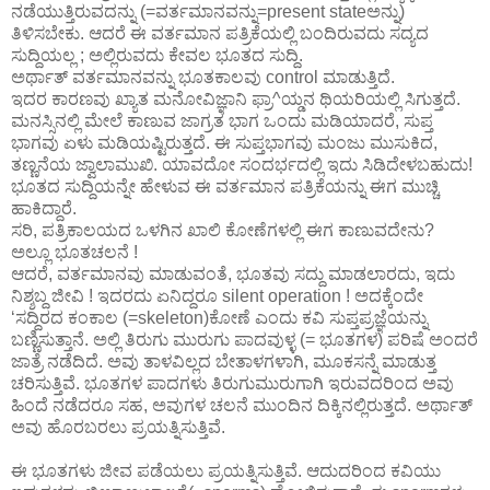
ನಡೆಯುತ್ತಿರುವದನ್ನು (=ವರ್ತಮಾನವನ್ನು=present stateಅನ್ನು)
ತಿಳಿಸಬೇಕು. ಆದರೆ ಈ ವರ್ತಮಾನ ಪತ್ರಿಕೆಯಲ್ಲಿ ಬಂದಿರುವದು ಸದ್ಯದ
ಸುದ್ದಿಯಲ್ಲ ; ಅಲ್ಲಿರುವದು ಕೇವಲ ಭೂತದ ಸುದ್ದಿ.
ಅರ್ಥಾತ್ ವರ್ತಮಾನವನ್ನು ಭೂತಕಾಲವು control ಮಾಡುತ್ತಿದೆ.
ಇದರ ಕಾರಣವು ಖ್ಯಾತ ಮನೋವಿಜ್ಞಾನಿ ಫ್ರಾ^ಯ್ಡನ ಥಿಯರಿಯಲ್ಲಿ ಸಿಗುತ್ತದೆ.
ಮನಸ್ಸಿನಲ್ಲಿ ಮೇಲೆ ಕಾಣುವ ಜಾಗ್ರತ ಭಾಗ ಒಂದು ಮಡಿಯಾದರೆ, ಸುಪ್ತ
ಭಾಗವು ಏಳು ಮಡಿಯಷ್ಟಿರುತ್ತದೆ. ಈ ಸುಪ್ತಭಾಗವು ಮಂಜು ಮುಸುಕಿದ,
ತಣ್ಣನೆಯ ಜ್ವಾಲಾಮುಖಿ. ಯಾವದೋ ಸಂದರ್ಭದಲ್ಲಿ ಇದು ಸಿಡಿದೇಳಬಹುದು!
ಭೂತದ ಸುದ್ದಿಯನ್ನೇ ಹೇಳುವ ಈ ವರ್ತಮಾನ ಪತ್ರಿಕೆಯನ್ನು ಈಗ ಮುಚ್ಚಿ
ಹಾಕಿದ್ದಾರೆ.
ಸರಿ, ಪತ್ರಿಕಾಲಯದ ಒಳಗಿನ ಖಾಲಿ ಕೋಣೆಗಳಲ್ಲಿ ಈಗ ಕಾಣುವದೇನು?
ಅಲ್ಲೂ ಭೂತಚಲನೆ !
ಆದರೆ, ವರ್ತಮಾನವು ಮಾಡುವಂತೆ, ಭೂತವು ಸದ್ದು ಮಾಡಲಾರದು, ಇದು
ನಿಶ್ಶಬ್ದ ಜೀವಿ ! ಇದರದು ಏನಿದ್ದರೂ silent operation ! ಅದಕ್ಕೆಂದೇ
‘ಸದ್ದಿರದ ಕಂಕಾಲ (=skeleton)ಕೋಣೆ ಎಂದು ಕವಿ ಸುಪ್ತಪ್ರಜ್ಞೆಯನ್ನು
ಬಣ್ಣಿಸುತ್ತಾನೆ. ಅಲ್ಲಿ ತಿರುಗು ಮುರುಗು ಪಾದವುಳ್ಳ (= ಭೂತಗಳ) ಪರಿಷೆ ಅಂದರೆ
ಜಾತ್ರೆ ನಡೆದಿದೆ. ಅವು ತಾಳವಿಲ್ಲದ ಬೇತಾಳಗಳಾಗಿ, ಮೂಕಸನ್ನೆ ಮಾಡುತ್ತ
ಚರಿಸುತ್ತಿವೆ. ಭೂತಗಳ ಪಾದಗಳು ತಿರುಗುಮುರುಗಾಗಿ ಇರುವದರಿಂದ ಅವು
ಹಿಂದೆ ನಡೆದರೂ ಸಹ, ಅವುಗಳ ಚಲನೆ ಮುಂದಿನ ದಿಕ್ಕಿನಲ್ಲಿರುತ್ತದೆ. ಅರ್ಥಾತ್
ಅವು ಹೊರಬರಲು ಪ್ರಯತ್ನಿಸುತ್ತಿವೆ.
ಈ ಭೂತಗಳು ಜೀವ ಪಡೆಯಲು ಪ್ರಯತ್ನಿಸುತ್ತಿವೆ. ಆದುದರಿಂದ ಕವಿಯು