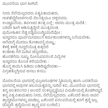
ಮೂರನೆಯ ಭಾಗ ಹೀಗಿದೆ:
ನೀರು ನೆಲೆಯಿಲ್ಲದವರು ಪಿತೃಪಿತಾಮಹರು,
ಗಾಳಿಹೆದ್ದೆರೆಲಾಳಿಗಂಟಿ ನೆಲಸಿಕ್ಕಿಯೂ ದಕ್ಕದವರು.
ಉಚ್ಚಾಟನೆಯ, ತರ್ಪಣದ ತಂತ್ರ ಬಲ್ಲೆ ; ಆದರು ಮಂತ್ರ ಮರೆತೆ ;
ಬರಿದೇ ಹೀಗೆ ಆಡಿಸುತ್ತಿದ್ದೇನೆ ಮಂತ್ರದಂಡ.
ಪುರೋಹಿತರ ನೆಚ್ಚಿ ಪಶ್ಚಿಮಬುದ್ಧಿಯಾದೆವೋ ;
ಇನ್ನಾದರೂ ಪೂರ್ವಮೀಮಾಂಸೆ ಕರ್ಮಕಾಂಡಗಳನ್ನು ಬಗೆಯಬೇಕು.
ಅಗೆವಾಗ್ಗೆ ಮೊದಲು ಕೋಶಾವಸ್ಥೆ ಮಣ್ಣು ;
ಕೆಳಕ್ಕೆ ತಳಕ್ಕೆ ಗುದ್ದಲಿಯೊತ್ತಿ ಕುಕ್ಕಿದರೆ
ಕಂಡೀತು ಗೆರೆ ಮಿರಿವ ಚಿನ್ನದದಿರು,
ಹೊರತೆಗೆದು ಸುಟ್ಟು ಸೋಸುವಪರಂಜಿ ವಿದ್ಯೆಗಳ
ಇನ್ನಾದರೂ ಕೊಂಚ ಕಲಿಯಬೇಕು :
ಹೊನ್ನ ಕಾಯಿಸಿ ಹಿಡಿದು ಬಡಿದಿಷ್ಟದೇವತಾ---
ವಿಗ್ರಹಕ್ಕೊಗ್ಗಿಸುವ ಅಸಲು ಕಸಬು.
ಮೊದಲನೆಯ ಭಾಗದಲ್ಲಿ ಭ್ರೂಣಗೂಢಗಳ ಸ್ಥಿತಿಯನ್ನು ಹಾಗು ಎರಡನೆಯ
ಭಾಗದಲ್ಲಿ ಅವುಗಳ ಚಲನಯತ್ನವನ್ನು ಸಾರಿದ ಕವಿ, ಮೂರನೆಯ ಭಾಗದಲ್ಲಿ
ತನ್ನ ಅಂತರಂಗದ ( ಅಂದರೆ ಸಂಕಲ್ಪಪ್ರಜ್ಞೆಯ) ವಿಮರ್ಶೆಯಲ್ಲಿ ತೊಡಗಿದ್ದಾನೆ.
ತನ್ನ ಪಿತೃ ಪಿತಾಮಹರು ನೀರು, ನೆಲೆಯಿಲ್ಲದವರು. ಏಕೆಂದರೆ ತಾನು ಅವರ
ಶ್ರಾದ್ಧಕರ್ಮಗಳನ್ನು ಮಾಡಿಲ್ಲ. ಏಕೆಂದರೆ ಪರಂಪರೆಯಲ್ಲಿ ತನಗೆ ಶ್ರದ್ಧೆ ಇಲ್ಲ.
(ಟಿಪ್ಪಣಿ: ಶ್ರದ್ಧೆಯಿಂದ ಶ್ರಾದ್ಧ ಪದ ಬಂದಿದೆ.)