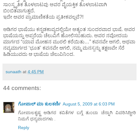
ಸಾಂಸ್ಕೃತಿಕ ತೊಳಲಾಟವು ಅವರ ವೈಯಕ್ತಿಕ ತೊಳಲಾಟವಾಗಿ
ಬಿಂಬಿತವಾಗುತ್ತದೆ.
ಇದೇ ಅವರ ಪ್ರಾಮಾಣಿಕತೆಯ ಪ್ರತೀಕವಲ್ಲವೆ?!
ಆಡಿಗರ ಭಾಷೆಯು ಕನ್ನಡಕಾವ್ಯದಲ್ಲಿಯೇ ಅತ್ಯಂತ ಸುಂದರವಾದ ಭಾಷೆ. ಅವರ
ಭಾಷೆಯನ್ನು ಅಪ್ಸರೆಯ ಚೆಲುವಿಗೆ ಹೋಲಿಸಬಹುದು. ಅವರ ನವೋದಯ
ಮಾರ್ಗದ “ಯಾವ ಮೋಹನ ಮುರಲಿ ಕರೆಯಿತು…” ಕವನವೇ ಆಗಲಿ, ಅಥವಾ
ನವ್ಯಮಾರ್ಗದ ‘ಭೂತ’ ಕವನವೇ ಆಗಲಿ, ನಮ್ಮ ಮನಸ್ಸನ್ನು ತಕ್ಷಣವೇ ಸೆರೆ
ಹಿಡಿಯುವದು ಆ ಭಾಷೆಯ ಚೆಲುವಿನಿಂದ.
sunaath
at
4:45 PM
44 comments:
ಗೋಪಾಲ್ ಮಾ ಕುಲಕರ್ಣಿ
August 5, 2009 at 6:03 PM
ಗೋಪಾಲಕೃಷ್ಣ ಅಡಿಗರ ಕವಿತೆಗಳ ಬಗ್ಗೆ ತುಂಬಾ ಚೆನ್ನಾಗಿ ವಿವರಿಸಿದ್ದೀರಿ
ನಿಮಗೆ ಧನ್ಯವಾದಗಳು .
Reply