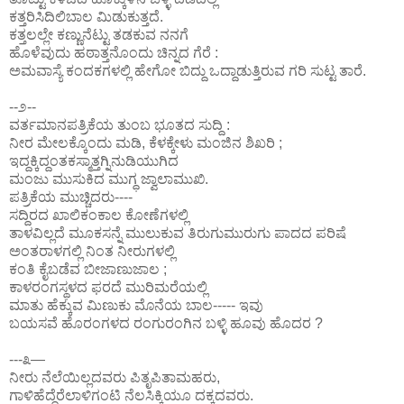
ಕತ್ತರಿಸಿದಿಲಿಬಾಲ ಮಿಡುಕುತ್ತದೆ.
ಕತ್ತಲಲ್ಲೇ ಕಣ್ಣುನೆಟ್ಟು ತಡಕುವ ನನಗೆ
ಹೊಳೆವುದು ಹಠಾತ್ತನೊಂದು ಚಿನ್ನದ ಗೆರೆ :
ಅಮವಾಸ್ಯೆ ಕಂದಕಗಳಲ್ಲಿ ಹೇಗೋ ಬಿದ್ದು ಒದ್ದಾಡುತ್ತಿರುವ ಗರಿ ಸುಟ್ಟ ತಾರೆ.
--೨--
ವರ್ತಮಾನಪತ್ರಿಕೆಯ ತುಂಬ ಭೂತದ ಸುದ್ದಿ :
ನೀರ ಮೇಲಕ್ಕೊಂದು ಮಡಿ, ಕೆಳಕ್ಕೇಳು ಮಂಜಿನ ಶಿಖರಿ ;
ಇದ್ದಕ್ಕಿದ್ದಂತಕಸ್ಮಾತ್ತಗ್ನಿನುಡಿಯುಗಿದ
ಮಂಜು ಮುಸುಕಿದ ಮುಗ್ಧ ಜ್ವಾಲಾಮುಖಿ.
ಪತ್ರಿಕೆಯ ಮುಚ್ಚಿದರು----
ಸದ್ದಿರದ ಖಾಲಿಕಂಕಾಲ ಕೋಣೆಗಳಲ್ಲಿ
ತಾಳವಿಲ್ಲದೆ ಮೂಕಸನ್ನೆ ಮುಲುಕುವ ತಿರುಗುಮುರುಗು ಪಾದದ ಪರಿಷೆ
ಅಂತರಾಳಗಲ್ಲಿ ನಿಂತ ನೀರುಗಳಲ್ಲಿ
ಕಂತಿ ಕೈಬಡೆವ ಬೀಜಾಣುಜಾಲ ;
ಕಾಳರಂಗಸ್ಥಳದ ಫರದೆ ಮುರಿಮರೆಯಲ್ಲಿ
ಮಾತು ಹೆಕ್ಕುವ ಮಿಣುಕು ಮೊನೆಯ ಬಾಲ----- ಇವು
ಬಯಸವೆ ಹೊರಂಗಳದ ರಂಗುರಂಗಿನ ಬಳ್ಳಿ ಹೂವು ಹೊದರ ?
---೩—
ನೀರು ನೆಲೆಯಿಲ್ಲದವರು ಪಿತೃಪಿತಾಮಹರು,
ಗಾಳಿಹೆದ್ದೆರೆಲಾಳಿಗಂಟಿ ನೆಲಸಿಕ್ಕಿಯೂ ದಕ್ಕದವರು.