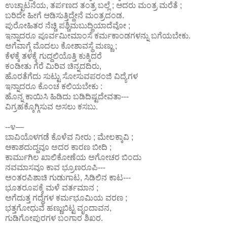
ಉಚ್ಛಾಟನೆಯ, ತರ್ಪಣದ ತಂತ್ರ ಬಲ್ಲೆ ; ಆದರು ಮಂತ್ರ ಮರೆತೆ ;
ಬರಿದೇ ಹೀಗೆ ಆಡಿಸುತ್ತಿದ್ದೇನೆ ಮಂತ್ರದಂಡ.
ಪುರೋಹಿತರ ನೆಚ್ಚಿ ಪಶ್ಚಿಮಬುದ್ಧಿಯಾದೆವೋ ;
ಇನ್ನಾದರೂ ಪೂರ್ವಮೀಮಾಂಸೆ ಕರ್ಮಕಾಂಡಗಳನ್ನು ಬಗೆಯಬೇಕು.
ಅಗೆವಾಗ್ಗೆ ಮೊದಲು ಕೋಶಾವಸ್ಥೆ ಮಣ್ಣು ;
ಕೆಳಕ್ಕೆ ತಳಕ್ಕೆ ಗುದ್ದಲಿಯೊತ್ತಿ ಕುಕ್ಕಿದರೆ
ಕಂಡೀತು ಗೆರೆ ಮಿರಿವ ಚಿನ್ನದದಿರು,
ಹೊರತೆಗೆದು ಸುಟ್ಟು ಸೋಸುವಪರಂಜಿ ವಿದ್ಯೆಗಳ
ಇನ್ನಾದರೂ ಕೊಂಚ ಕಲಿಯಬೇಕು :
ಹೊನ್ನ ಕಾಯಿಸಿ ಹಿಡಿದು ಬಡಿದಿಷ್ಟದೇವತಾ---
ವಿಗ್ರಹಕ್ಕೊಗ್ಗಿಸುವ ಅಸಲು ಕಸಬು.
--೪—
ಬಾವಿಯೊಳಗಡೆ ಕೊಳೆವ ನೀರು ; ಮೇಲಕ್ಕಾವಿ ;
ಆಕಾಶದುದ್ದವೂ ಅದರ ಕಾರಣ ಬೀದಿ ;
ಕಾರ್ಮುಗಿಲ ಖಾಲಿಕೋಣೆಯ ಅಗೋಚರ ಬಿಂದು
ನವಮಾಸವೂ ಕಾವ ಭ್ರೂಣರೂಪಿ---
ಅಂತರಪಿಶಾಚಿ ಗುಡುಗಾಟ, ಸಿಡಿಲಿನ ಕಾಟ---
ಭೂತರೂಪಕ್ಕೆ ಮಳೆ ವರ್ತಮಾನ ;
ಅಗೆದುತ್ತ ಗದ್ದೆಗಳ ಕರ್ಮಭೂಮಿಯ ವರಣ ;
ಭತ್ತಗೋಧುವೆ ಹಣ್ಣುಬಿಟ್ಟ ವೃಂದಾವನ,
ಗುಡಿಗೋಪುರಗಳ ಬಂಗಾರ ಶಿಖರ.