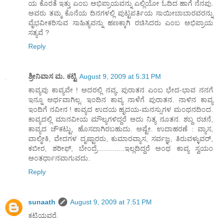
ಯ ಕೊರತೆ ಇತ್ತು ಎಂಬ ಅಭಿಪ್ರಾಯವನ್ನು ಎಲ್ಲಿಯೋ ಓದಿದ ಹಾಗೆ ನೆನಪು.
ಅವರು ತಮ್ಮ ಕೊನೆಯ ದಿನಗಳಲ್ಲಿ ಪುಟ್ಟಪರ್ತಿಯ ಸಾಯೀಬಾಬಾರವರನ್ನು
ವೈಭವೀಕರಿಸುವ ಸಾಹಿತ್ಯವನ್ನು ಹಣಕ್ಕಾಗಿ ರಚಿಸಿದರು ಎಂಬ ಅಭಿಪ್ರಾಯ
ಸತ್ಯವೆ ?
Reply
ಶ್ರೀನಿವಾಸ ಮ. ಕಟ್ಟಿ
August 9, 2009 at 5:31 PM
ಕಾವ್ಯವು ಕಾವ್ಯವೇ ! ಅದರಲ್ಲಿ ನವ್ಯ, ಪುರಾತನ ಎಂಬ ಭೇದ-ಭಾವ ನನಗೆ
ಇನ್ನೂ ಅರ್ಥವಾಗಿಲ್ಲ. ಇಂದಿನ ಕಾವ್ಯ ನಾಳೆಗೆ ಪುರಾತನ. ನಾಳಿನ ಕಾವ್ಯ
ಇಂದಿಗೆ ನವೀನ ! ಕಾವ್ಯದ ಉದಯ ಹೃದಯ-ಮನಸ್ಸುಗಳ ಮಂಥನದಿಂದ.
ಕಾವ್ಯದಲ್ಲಿ ಮಾನವೀಯ ಮೌಲ್ಯಗಳಿದ್ದರೆ ಅದು ನಿತ್ಯ ನೂತನ. ಶಬ್ದ ರಚನೆ,
ಕಾವ್ಯದ ಚೌಕಟ್ಟು, ಹೊಸದಾಗಿರಬಹುದು. ಅಷ್ಟೇ. ಉದಾಹರಣೆ : ವ್ಯಾಸ,
ವಾಲ್ಮೀಕಿ, ವೇದಗಳ ದೃಷ್ಟಾರರು, ಕುಮಾರವ್ಯಾಸ, ಸರ್ವಜ್ಞ, ತಿರುವಳ್ಳುವರ್,
ಕಬೀರ, ಶರೀಫ್, ಬೇಂದ್ರೆ..............ಇಲ್ಲದಿದ್ದರೆ ಅಂಥ ಕಾವ್ಯ ಸ್ವಯಂ
ಅಂತರ್ಧಾನವಾಗುವದು.
Reply
sunaath
August 9, 2009 at 7:51 PM
ಕಟ್ಟಿಯವರೆ,