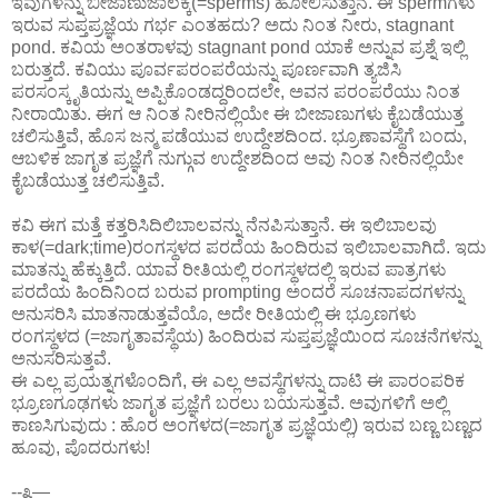
ಇವುಗಳನ್ನು ಬೀಜಾಣುಜಾಲಕ್ಕೆ(=sperms) ಹೋಲಿಸುತ್ತಾನೆ. ಈ spermಗಳು
ಇರುವ ಸುಪ್ತಪ್ರಜ್ಞೆಯ ಗರ್ಭ ಎಂತಹದು? ಅದು ನಿಂತ ನೀರು, stagnant
pond. ಕವಿಯ ಅಂತರಾಳವು stagnant pond ಯಾಕೆ ಅನ್ನುವ ಪ್ರಶ್ನೆ ಇಲ್ಲಿ
ಬರುತ್ತದೆ. ಕವಿಯು ಪೂರ್ವಪರಂಪರೆಯನ್ನು ಪೂರ್ಣವಾಗಿ ತ್ಯಜಿಸಿ
ಪರಸಂಸ್ಕೃತಿಯನ್ನು ಅಪ್ಪಿಕೊಂಡದ್ದರಿಂದಲೇ, ಅವನ ಪರಂಪರೆಯು ನಿಂತ
ನೀರಾಯಿತು. ಈಗ ಆ ನಿಂತ ನೀರಿನಲ್ಲಿಯೇ ಈ ಬೀಜಾಣುಗಳು ಕೈಬಡೆಯುತ್ತ
ಚಲಿಸುತ್ತಿವೆ, ಹೊಸ ಜನ್ಮ ಪಡೆಯುವ ಉದ್ದೇಶದಿಂದ. ಭ್ರೂಣಾವಸ್ಥೆಗೆ ಬಂದು,
ಆಬಳಿಕ ಜಾಗೃತ ಪ್ರಜ್ಞೆಗೆ ನುಗ್ಗುವ ಉದ್ದೇಶದಿಂದ ಅವು ನಿಂತ ನೀರಿನಲ್ಲಿಯೇ
ಕೈಬಡೆಯುತ್ತ ಚಲಿಸುತ್ತಿವೆ.
ಕವಿ ಈಗ ಮತ್ತೆ ಕತ್ತರಿಸಿದಿಲಿಬಾಲವನ್ನು ನೆನಪಿಸುತ್ತಾನೆ. ಈ ಇಲಿಬಾಲವು
ಕಾಳ(=dark;time)ರಂಗಸ್ಥಳದ ಪರದೆಯ ಹಿಂದಿರುವ ಇಲಿಬಾಲವಾಗಿದೆ. ಇದು
ಮಾತನ್ನು ಹೆಕ್ಕುತ್ತಿದೆ. ಯಾವ ರೀತಿಯಲ್ಲಿ ರಂಗಸ್ಥಳದಲ್ಲಿ ಇರುವ ಪಾತ್ರಗಳು
ಪರದೆಯ ಹಿಂದಿನಿಂದ ಬರುವ prompting ಅಂದರೆ ಸೂಚನಾಪದಗಳನ್ನು
ಅನುಸರಿಸಿ ಮಾತನಾಡುತ್ತವೆಯೊ, ಅದೇ ರೀತಿಯಲ್ಲಿ ಈ ಭ್ರೂಣಗಳು
ರಂಗಸ್ಥಳದ (=ಜಾಗೃತಾವಸ್ಥೆಯ) ಹಿಂದಿರುವ ಸುಪ್ತಪ್ರಜ್ಞೆಯಿಂದ ಸೂಚನೆಗಳನ್ನು
ಅನುಸರಿಸುತ್ತವೆ.
ಈ ಎಲ್ಲ ಪ್ರಯತ್ನಗಳೊಂದಿಗೆ, ಈ ಎಲ್ಲ ಅವಸ್ಥೆಗಳನ್ನು ದಾಟಿ ಈ ಪಾರಂಪರಿಕ
ಭ್ರೂಣಗೂಢಗಳು ಜಾಗೃತ ಪ್ರಜ್ಞೆಗೆ ಬರಲು ಬಯಸುತ್ತವೆ. ಅವುಗಳಿಗೆ ಅಲ್ಲಿ
ಕಾಣಸಿಗುವುದು : ಹೊರ ಅಂಗಳದ(=ಜಾಗೃತ ಪ್ರಜ್ಞೆಯಲ್ಲಿ) ಇರುವ ಬಣ್ಣ ಬಣ್ಣದ
ಹೂವು, ಪೊದರುಗಳು!
--೩—